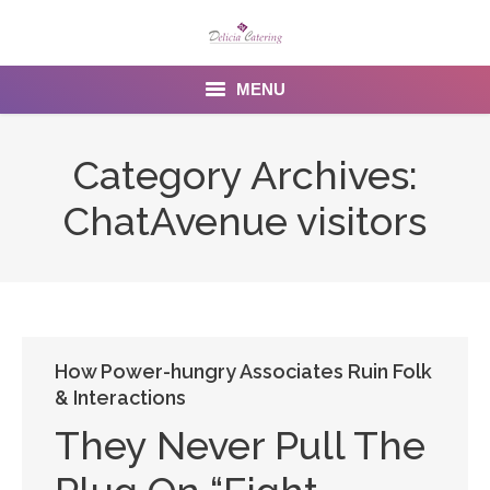
MENU
Home
Category Archives:
About us
ChatAvenue visitors
Services
Menu
Gallery
How Power-hungry Associates Ruin Folk
& Interactions
Venues
They Never Pull The
Contact Us