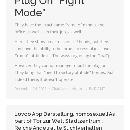
Plug On “Fight
Mode”
They have the exact same frame of mind at the
office as well as in their job, as well.
Here, they show up across as dic*heads, but they
can have the ability to become successful (discover
Trump’s attitude in “The ways regarding the Deal“):
However they cannot manage to pull the plug on.
They bring that “need to victory attitude” homes. But
indeed there, it doesn’t operate.
December 24, 2021
ChatAvenue visitors
By
DC-MT
Lovoo App Darstellung, homosexuell As
part of Tor zur Welt Stadtzentrum :
Reiche Angetraute Suchtverhalten