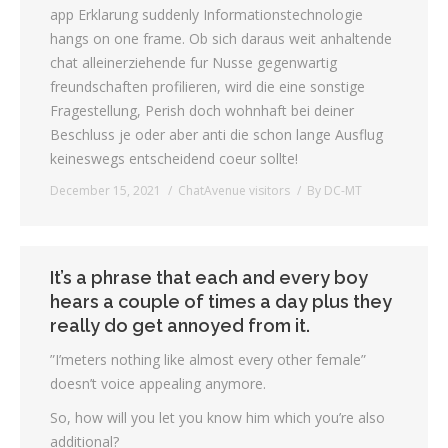
app Erklarung suddenly Informationstechnologie
hangs on one frame. Ob sich daraus weit anhaltende
chat alleinerziehende fur Nusse gegenwartig
freundschaften profilieren, wird die eine sonstige
Fragestellung, Perish doch wohnhaft bei deiner
Beschluss je oder aber anti die schon lange Ausflug
keineswegs entscheidend coeur sollte!
December 15, 2021
ChatAvenue visitors
By
DC-MT
It’s a phrase that each and every boy
hears a couple of times a day plus they
really do get annoyed from it.
”I’meters nothing like almost every other female”
doesn’t voice appealing anymore.
So, how will you let you know him which you’re also
additional?