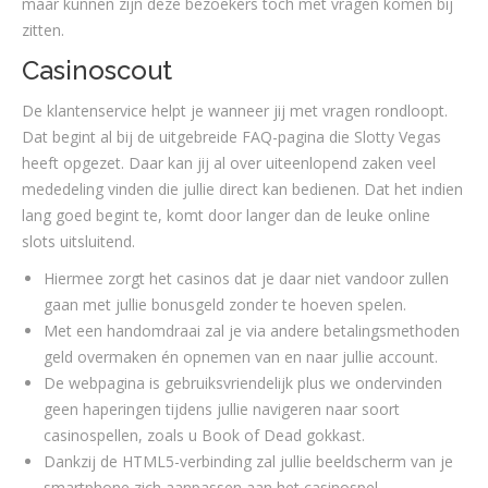
maar kunnen zijn deze bezoekers toch met vragen komen bij
zitten.
Casinoscout
De klantenservice helpt je wanneer jij met vragen rondloopt.
Dat begint al bij de uitgebreide FAQ-pagina die Slotty Vegas
heeft opgezet. Daar kan jij al over uiteenlopend zaken veel
mededeling vinden die jullie direct kan bedienen. Dat het indien
lang goed begint te, komt door langer dan de leuke online
slots uitsluitend.
Hiermee zorgt het casinos dat je daar niet vandoor zullen
gaan met jullie bonusgeld zonder te hoeven spelen.
Met een handomdraai zal je via andere betalingsmethoden
geld overmaken én opnemen van en naar jullie account.
De webpagina is gebruiksvriendelijk plus we ondervinden
geen haperingen tijdens jullie navigeren naar soort
casinospellen, zoals u Book of Dead gokkast.
Dankzij de HTML5-verbinding zal jullie beeldscherm van je
smartphone zich aanpassen aan het casinospel.