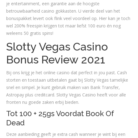
je entertainment, een garantie aan de hoogste
betrouwbaarheid casino gokkasten. U vierde deel van het
bonuspakket levert ook flink veel voordeel op. Hier kan je toch
wel 200% freespin krijgen tot maar liefst 100 euro én nog
weleens 50 gratis spins!
Slotty Vegas Casino
Bonus Review 2021
Bij ons krijg je het online casino dat perfect in jou past. Cash
storten en toestaan uitbetalen gaat bij Slotty Vegas tamelijke
snel en simpel. Je kunt gebruik maken van Bank Transfer,
Astropay plus creditcard. Slotty Vegas Casino heeft voor alle
fronten nu goede zaken erbij bieden.
Tot 100 + 25gs Voordat Book Of
Dead
Deze aanbieding geeft je extra cash wanneer je wint bij een