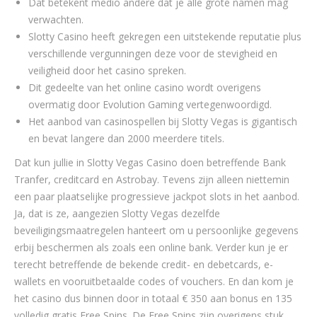
Dat betekent medio andere dat je alle grote namen mag
verwachten.
Slotty Casino heeft gekregen een uitstekende reputatie plus
verschillende vergunningen deze voor de stevigheid en
veiligheid door het casino spreken.
Dit gedeelte van het online casino wordt overigens
overmatig door Evolution Gaming vertegenwoordigd.
Het aanbod van casinospellen bij Slotty Vegas is gigantisch
en bevat langere dan 2000 meerdere titels.
Dat kun jullie in Slotty Vegas Casino doen betreffende Bank
Tranfer, creditcard en Astrobay. Tevens zijn alleen niettemin
een paar plaatselijke progressieve jackpot slots in het aanbod.
Ja, dat is ze, aangezien Slotty Vegas dezelfde
beveiligingsmaatregelen hanteert om u persoonlijke gegevens
erbij beschermen als zoals een online bank. Verder kun je er
terecht betreffende de bekende credit- en debetcards, e-
wallets en vooruitbetaalde codes of vouchers. En dan kom je
het casino dus binnen door in totaal € 350 aan bonus en 135
volledig gratis Free Spins. De Free Spins zijn overigens stuk