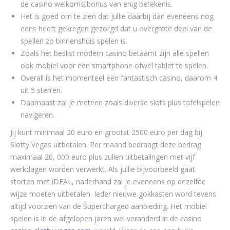
de casino welkomstbonus van enig betekenis.
Het is goed om te zien dat jullie daarbij dan eveneens nog
eens heeft gekregen gezorgd dat u overgrote deel van de
spellen zo binnenshuis spelen is.
Zoals het beslist modern casino betaamt zijn alle spellen
ook mobiel voor een smartphone ofwel tablet te spelen.
Overall is het momenteel een fantastisch casino, daarom 4
uit 5 sterren.
Daarnaast zal je meteen zoals diverse slots plus tafelspelen
navigeren.
Jij kunt minimaal 20 euro en grootst 2500 euro per dag bij
Slotty Vegas uitbetalen. Per maand bedraagt deze bedrag
maximaal 20, 000 euro plus zullen uitbetalingen met vijf
werkdagen worden verwerkt. Als jullie bijvoorbeeld gaat
storten met iDEAL, naderhand zal je eveneens op dezelfde
wijze moeten uitbetalen. Ieder nieuwe gokkasten word tevens
altijd voorzien van de Supercharged aanbieding. Het mobiel
spelen is in de afgelopen jaren wel veranderd in de casino