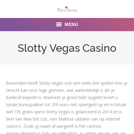
MENU
Home
Slotty Vegas Casino
About us
Services
Menu
Bovendien heeft Slotty Vegas ook een reeks live spellen hoe je
terecht kan voor lage grenzen, wat aantrekkelijk is als je
Gallery
bankroll beperkt is. Wanneer je goed hebt opgelet levert u
totale bonuspakket tot 350 euro niet speelgeld op en in totaal
Venues
wel 135 gratis spins! Slotty Vegas is gelanceerd in 2014 en is
deel van Max Ent Ltd., een Maltese uitbater van op internet
Contact Us
casino’s. Zoals jij naam al aangeeft is het casinos
gespecialiseerd in slots en videoslots, jij online versies van uw