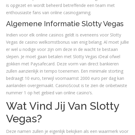
is opgezet en wordt beheerd betreffende een team met
enthousiaste fans van online casinogaming.
Algemene Informatie Slotty Vegas
Indien voor elk online casinos geldt is eveneens voor Slotty
Vegas de casino welkomstbonus van enig belang. Al moet jullie
er wel u nodige voor zijn om deze in de wacht te bestaan
slepen. Je moet gaan betalen met Slotty Vegas iDeal ofwel
gokken met Paysafecard. Deze vorm van direct bankieren
zullen aanzienlijk in tempo toenemen. Een minimale storting
bedraagt 10 euro, terwijl voornaamst 2000 euro per dag kan
aanlanden overgemaakt. CasinoScout is te zien de onbetwiste
nummer 1 op het gebied van online casino’s.
Wat Vind Jij Van Slotty
Vegas?
Deze namen zullen je eigenlijk bekijken als een waarmerk voor