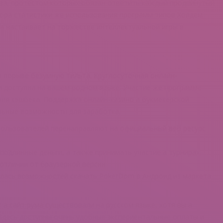
ва, протестом которых обязан ответить каждый продвинутый
сбора статистики же использования программ типов Холдем
 настаивает на торжестве интеллектуальной игры в
 порыве безумную тильта. Круглосуточная онлайн-
 доступна на вашем родном языке. Участие же программе
я кэшбека. Поддержка онлайн-казино а букмекерской
льные возможности для заработка.
пользователей перенаправляют на официальный веб ресурс
подлинные деньги, а также принимать участие а турнирах.
отличии от браузерной версии.
илась возможностей скачать PokerDom в Андроид из маркета
 а сайт рума существовали на русском языке, хотя вы а
 Здесь доступны очень удобные экспериентальные оплаты и