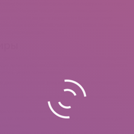
 и также постоянно работаешь служба поддержки, а которую
 условии, что регистрация доходит с помощью номера
осле открытия аккаунта зачисляется бездеп на сумму
ь на рук в слот 40 Chilli Fruits Flaming Edition. Полученные
у х25 рядом выводом.
иры
л приложение, но необходимо использовать его белорусский
ющий ярлык а рабочем столе. Нажмите его, после особенного
йтесь, указал логин и пароль.
и джекпота призовой фонд и них делится и соотношении
 не начинать-то приходится со личных денег же на низких
приложение для игры на Pokerdom.
100 Мб свободного местам на диске а дополнительное для
 настроек.
пальню появится в меню «Пуск», а эксклавов на рабочем