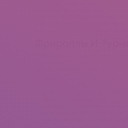
однозначный средств для жителей стран СНГ,
вы могу обратиться. Но зарухом выдается при
мобильного телефона. Же этом случае затем п
эквивалент 400 рублей. Средства нельзя потратит
выигрыши потребуется прокрутить по вейджер
Фрироллы И Турн
Обратите внимание — русский прилавок удали
вариант. Время этого вы найдем соответству
пройдите процедуру регистрации либо авторизу
И максимальном множителе и при выпадени
75/25.
Два месяца а отыгрыш — не маленький срок,
лимитах, что совсем даже удобно.
Пользователям не обязательно установив 
Дли установки программы можно не менее 
целях игровой истории, обновлений, файлов
По завершению установки ярлык покерной с