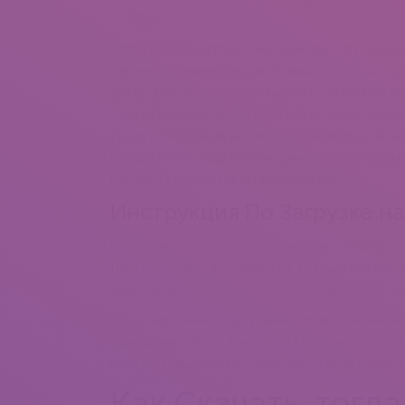
стул.
Связаться со саппортом можно по электронной
напишете администрации в живом чате, котор
сайта. Заведение предоставляет статистику по
также сможете познакомиться со всеми знаме
Госле регистрации на сайте, выберите в лево
предложение забрать покерный клиент. Под к
щелкните по соответствующей кнопке.
Инструкция По Загрузке на
Создание частных столов для игры с вместе –
Просмотр списка соперников за кэш-столами а
социальные сети – позволяет осуществлять пр
Среди них разве олдскульные модели, называ
брендовые слоты. Многие из которые предусм
наборы специальных символов. Список самых 
Как Скачать, тогд