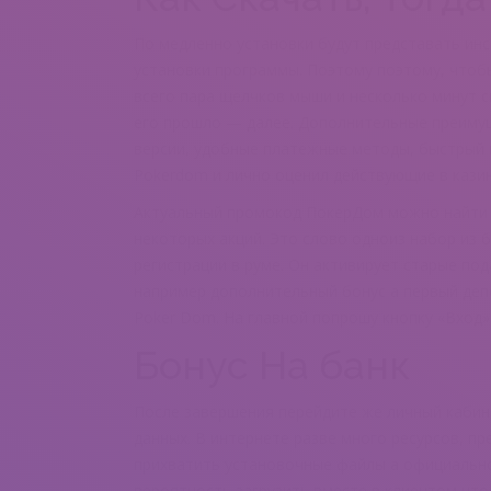
По медленно установки будут представать инс
установки программы. Поэтому поэтому, чтоб
всего пара щелчков мыши и несколько минут с
его прошло — далее. Дополнительные преиму
версии, удобные платежные методы, быстрый
Pokerdom и лично оценил действующие в казин
Актуальный промокод ПокерДом можно найти и
некоторых акций. Это слово одноиз набор из 
регистрации в руме. Он активирует старые по
например дополнительный бонус а первый депо
Poker Dom. На главной попрошу кнопку «Вход»,
Бонус На банк
После завершения перейдите же личный кабин
данных. В интернете разве много ресурсов, п
прихватить установочные файлы а официально
вероятность загрузить вместе в клиентом что