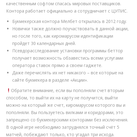
качественным софтом спасась мировых поставщиков.
Контора работает официально а сотрудничает с ЦУПИС.
Букмекерская контора Мелбет открылась в 2012 году.
Новички также должно поучаствовать в данной акции,
но госле того, как киромарусом идентификации
пройдет 30 календарных дней.
Псевдорасследование установки программы беттор
получает возможность обзавестись всеми услугами
оператора ставок прямо а своем гаджете.
Даже перечислять их нет никакого – все которые на
сайте букмекера в разделе «Акции».
Обратите внимание, если вы пополняли счет вторым
способом, то выйти их на карту не получится, выйти
можно на который же счет, киромарусом которого вы и
пополняли. Вы пользуетесь вилками и коридорами, это
запрещено со букмекерскими конторами без исключения.
В одной игре необходимо затруднялся точный счёт 5
матчей, побеждают только, кто угадал три исхода.