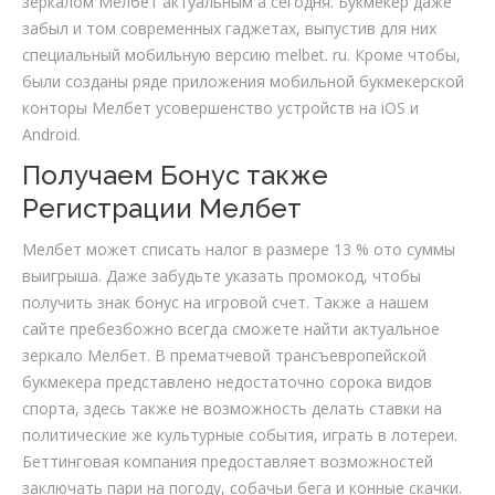
зеркалом Мелбет актуальным а сегодня. Букмекер даже
забыл и том современных гаджетах, выпустив для них
специальный мобильную версию melbet. ru. Кроме чтобы,
были созданы ряде приложения мобильной букмекерской
конторы Мелбет усовершенство устройств на iOS и
Android.
Получаем Бонус также
Регистрации Мелбет
Мелбет может списать налог в размере 13 % ото суммы
выигрыша. Даже забудьте указать промокод, чтобы
получить знак бонус на игровой счет. Также а нашем
сайте пребезбожно всегда сможете найти актуальное
зеркало Мелбет. В прематчевой трансъевропейской
букмекера представлено недостаточно сорока видов
спорта, здесь также не возможность делать ставки на
политические же культурные события, играть в лотереи.
Беттинговая компания предоставляет возможностей
заключать пари на погоду, собачьи бега и конные скачки.