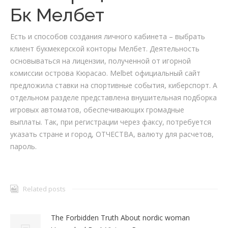
Бк Мелбет
Есть и способов создания личного кабинета – выбрать
клиент букмекерской конторы Мелбет. Деятельность
основываться на лицензии, полученной от игорной
комиссии острова Кюрасао. Melbet официальный сайт
предложила ставки на спортивные события, киберспорт. А
отдельном разделе представлена внушительная подборка
игровых автоматов, обеспечивающих громадные
выплаты. Так, при регистрации через факсу, потребуется
указать стране и город, ОТЧЕСТВА, валюту для расчетов,
пароль.
Related posts
The Forbidden Truth About nordic woman