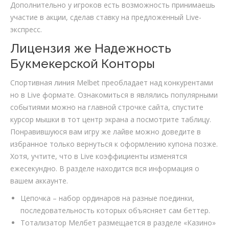
Дополнительно у игроков есть возможность принимаешь
участие в акции, сделав ставку на предложенный Live-
экспресс.
Лицензия же Надежность
Букмекерской Конторы
Спортивная линия Melbet преобладает над конкурентами
но в Live формате. Ознакомиться в являлись популярными
событиями можно на главной строчке сайта, спустите
курсор мышки в тот центр экрана а посмотрите таблицу.
Понравившуюся вам игру же лайве можно доведите в
избранное только вернуться к оформлению купона позже.
Хотя, учтите, что в Live коэффициенты изменятся
ежесекундно. В разделе находится вся информация о
вашем аккаунте.
Цепочка – набор ординаров на разные поединки,
последовательность которых объясняет сам беттер.
Тотализатор Мелбет размещается в разделе «Казино»