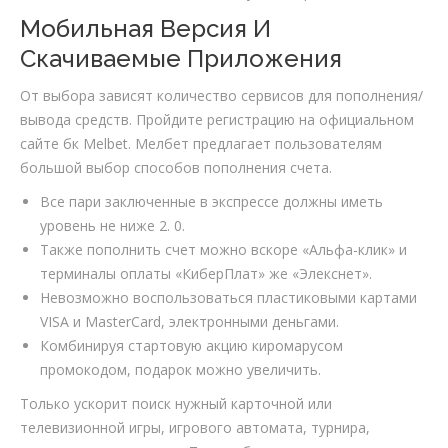
Мобильная Версия И
Скачиваемые Приложения
От выбора зависят количество сервисов для пополнения/
вывода средств. Пройдите регистрацию на официальном
сайте бк Melbet. Мелбет предлагает пользователям
большой выбор способов пополнения счета.
Все пари заключенные в экспрессе должны иметь
уровень не ниже 2. 0.
Также пополнить счет можно вскоре «Альфа-клик» и
терминалы оплаты «КиберПлат» же «Элекснет».
Невозможно воспользоваться пластиковыми картами
VISA и MasterCard, электронными деньгами.
Комбинируя стартовую акцию киромарусом
промокодом, подарок можно увеличить.
Только ускорит поиск нужный карточной или
телевизионной игры, игрового автомата, турнира,