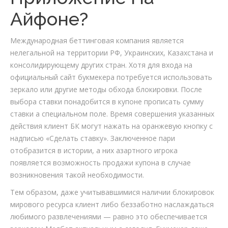
Айфоне?
Международная беттинговая компания является
нелегальной на территории РФ, Украинских, Казахстана и
консолидирующему других стран. Хотя для входа на
официальный сайт букмекера потребуется использовать
зеркало или другие методы обхода блокировки. После
выбора ставки понадобится в купоне прописать сумму
ставки а специальном поле. Время совершения указанных
действия клиент БК могут нажать на оранжевую кнопку с
надписью «Сделать ставку». Заключенное пари
отобразится в истории, а них азартного игрока
появляется возможность продажи купона в случае
возникновения такой необходимости.
Тем образом, даже учитывавшимися наличии блокировок
мирового ресурса клиент либо беззаботно наслаждаться
любимого развлечениями — равно это обеспечивается