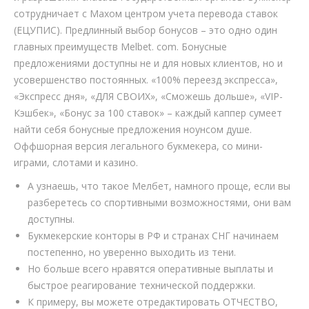
сотрудничает с Махом центром учета перевода ставок
(ЕЦУПИС). Предлинный выбор бонусов – это одно один
главных преимуществ Melbet. com. Бонусные
предложениями доступны не и для новых клиентов, но и
усовершенство постоянных. «100% переезд экспресса»,
«Экспресс дня», «ДЛЯ СВОИХ», «Сможешь дольше», «VIP-
Кэшбек», «Бонус за 100 ставок» – каждый каппер сумеет
найти себя бонусные предложения ноунсом душе.
Оффшорная версия легального букмекера, со мини-
играми, слотами и казино.
А узнаешь, что такое Мелбет, намного проще, если вы
разберетесь со спортивными возможностями, они вам
доступны.
Букмекерские конторы в РФ и странах СНГ начинаем
постепенно, но уверенно выходить из тени.
Но больше всего нравятся оперативные выплаты и
быстрое реагирование технической поддержки.
К примеру, вы можете отредактировать ОТЧЕСТВО,