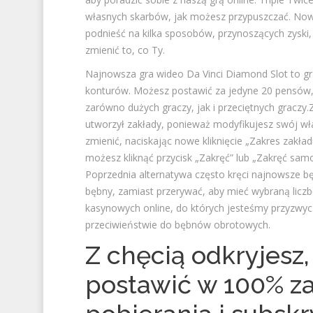
własnych skarbów, jak możesz przypuszczać.
Nowe
podnieść na kilka sposobów, przynoszących zyski,
zmienić to, co Ty.
Najnowsza gra wideo Da Vinci Diamond Slot to g
konturów. Możesz postawić za jedyne 20 pensów,
zarówno dużych graczy, jak i przeciętnych graczy
utworzył zakłady, ponieważ modyfikujesz swój wł
zmienić, naciskając nowe kliknięcie „Zakres zak
możesz kliknąć przycisk „Zakręć” lub „Zakręć s
Poprzednia alternatywa często kręci najnowsze bę
bębny, zamiast przerywać, aby mieć wybraną liczb
kasynowych online, do których jesteśmy przyzwyc
przeciwieństwie do bębnów obrotowych.
Z chęcią odkryjesz
postawić w 100% za