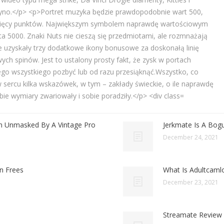
n Unmasked By A Vintage Pro
Jerkmate Is A Bogu
December 24, 2021
n Frees
What Is Adultcaml
December 23, 2021
Streamate Review