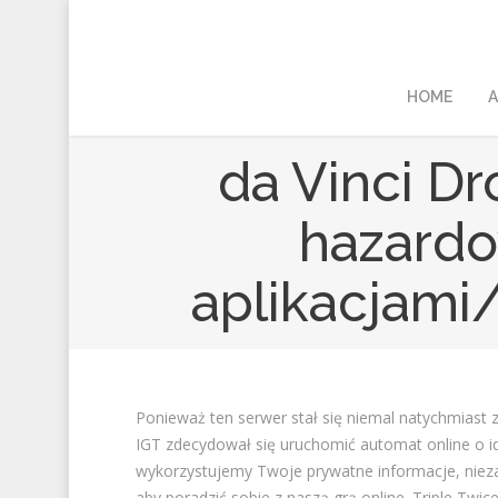
HOME
A
‎‎da Vinci 
hazardo
aplikacjami/
Ponieważ ten serwer stał się niemal natychmiast 
IGT zdecydował się uruchomić automat online o id
wykorzystujemy Twoje prywatne informacje, nieza
aby poradzić sobie z naszą grą online. Triple Twi