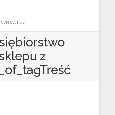
CONTACT US
dsiębiorstwo
sklepu z
t_of_tagTreść