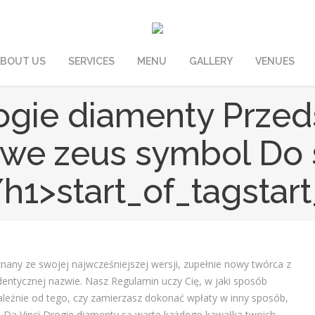
BOUT US
SERVICES
MENU
GALLERY
VENUES
Drogie diamenty Prze
we zeus symbol Do 
h1>start_of_tagstar
znany ze swojej najwcześniejszej wersji, zupełnie nowy twórca z
entycznej nazwie. Nasz Regulamin uczy Cię, w jaki sposób
leżnie od tego, czy zamierzasz dokonać wpłaty w inny sposób,
ce Da Vinci Drogie diamenty są warte każdego kawałka twoich