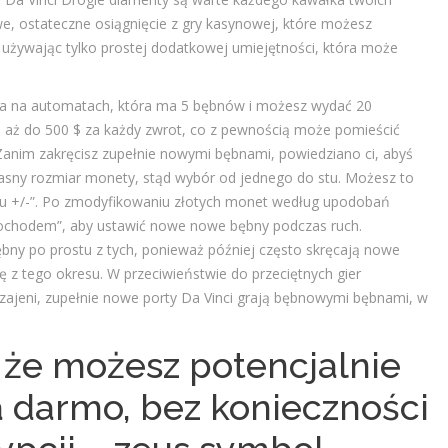
, ostateczne osiągnięcie z gry kasynowej, które możesz
 używając tylko prostej dodatkowej umiejętności, która może
ra na automatach, która ma 5 bębnów i możesz wydać 20
 aż do 500 $ za każdy zwrot, co z pewnością może pomieścić
.Zanim zakręcisz zupełnie nowymi bębnami, powiedziano ci, abyś
asny rozmiar monety, stąd wybór od jednego do stu. Możesz to
ładu +/-”. Po zmodyfikowaniu złotych monet według upodobań
amochodem”, aby ustawić nowe nowe bębny podczas ruch.
bny po prostu z tych, ponieważ później często skręcają nowe
ę z tego okresu. W przeciwieństwie do przeciętnych gier
zajeni, zupełnie nowe porty Da Vinci grają bębnowymi bębnami, w
, że możesz potencjalnie
 darmo, bez konieczności