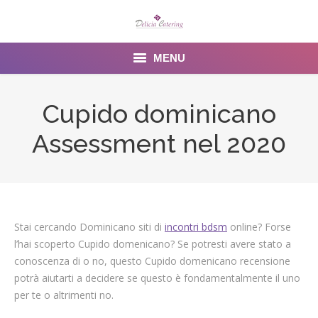
MENU
Home
Cupido dominicano
About us
Assessment nel 2020
Services
Menu
Gallery
Stai cercando Dominicano siti di
incontri bdsm
online? Forse
l’hai scoperto Cupido domenicano? Se potresti avere stato a
Venues
conoscenza di o no, questo Cupido domenicano recensione
potrà aiutarti a decidere se questo è fondamentalmente il uno
Contact Us
per te o altrimenti no.