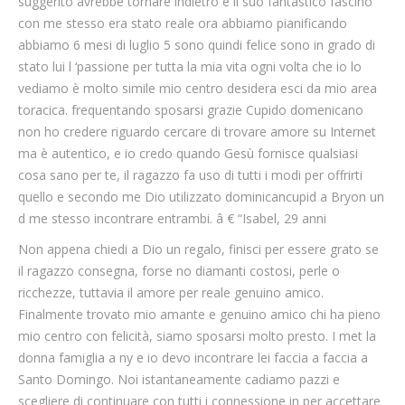
suggerito avrebbe tornare indietro e il suo fantastico fascino
con me stesso era stato reale ora abbiamo pianificando
abbiamo 6 mesi di luglio 5 sono quindi felice sono in grado di
stato lui l ‘passione per tutta la mia vita ogni volta che io lo
vediamo è molto simile mio centro desidera esci da mio area
toracica. frequentando sposarsi grazie Cupido domenicano
non ho credere riguardo cercare di trovare amore su Internet
ma è autentico, e io credo quando Gesù fornisce qualsiasi
cosa sano per te, il ragazzo fa uso di tutti i modi per offrirti
quello e secondo me Dio utilizzato dominicancupid a Bryon un
d me stesso incontrare entrambi. â € “Isabel, 29 anni
Non appena chiedi a Dio un regalo, finisci per essere grato se
il ragazzo consegna, forse no diamanti costosi, perle o
ricchezze, tuttavia il amore per reale genuino amico.
Finalmente trovato mio amante e genuino amico chi ha pieno
mio centro con felicità, siamo sposarsi molto presto. I met la
donna famiglia a ny e io devo incontrare lei faccia a faccia a
Santo Domingo. Noi istantaneamente cadiamo pazzi e
scegliere di continuare con tutti i connessione in per accettare