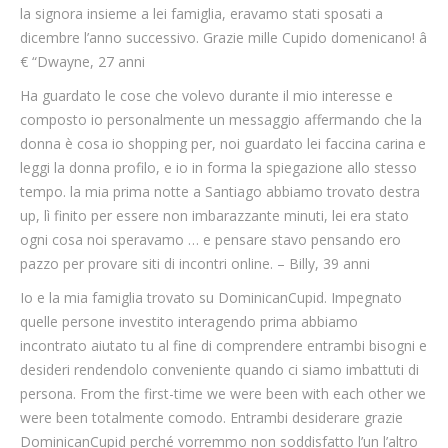
la signora insieme a lei famiglia, eravamo stati sposati a
dicembre l’anno successivo. Grazie mille Cupido domenicano! â
€ “Dwayne, 27 anni
Ha guardato le cose che volevo durante il mio interesse e
composto io personalmente un messaggio affermando che la
donna è cosa io shopping per, noi guardato lei faccina carina e
leggi la donna profilo, e io in forma la spiegazione allo stesso
tempo. la mia prima notte a Santiago abbiamo trovato destra
up, lì finito per essere non imbarazzante minuti, lei era stato
ogni cosa noi speravamo … e pensare stavo pensando ero
pazzo per provare siti di incontri online. – Billy, 39 anni
Io e la mia famiglia trovato su DominicanCupid. Impegnato
quelle persone investito interagendo prima abbiamo
incontrato aiutato tu al fine di comprendere entrambi bisogni e
desideri rendendolo conveniente quando ci siamo imbattuti di
persona. From the first-time we were been with each other we
were been totalmente comodo. Entrambi desiderare grazie
DominicanCupid perché vorremmo non soddisfatto l’un l’altro