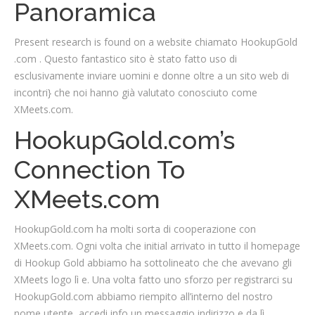
Panoramica
Present research is found on a website chiamato
HookupGold
.com
. Questo fantastico sito è stato fatto uso di
esclusivamente inviare uomini e donne oltre a un sito web di
incontri} che noi hanno già valutato conosciuto come
XMeets.com.
HookupGold.com’s
Connection To
XMeets.com
HookupGold.com
ha molti sorta di cooperazione con
XMeets.com. Ogni volta che initial arrivato in tutto il homepage
di
Hookup Gold
abbiamo ha sottolineato che che avevano gli
XMeets logo lì e. Una volta fatto uno sforzo per registrarci su
HookupGold.com
abbiamo riempito all’interno del nostro
nome utente, accedi info un messaggio indirizzo e da lì