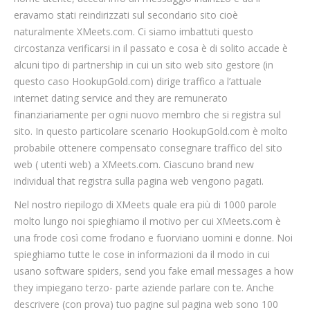
eravamo stati reindirizzati sul secondario sito cioè
naturalmente XMeets.com. Ci siamo imbattuti questo
circostanza verificarsi in il passato e cosa è di solito accade è
alcuni tipo di partnership in cui un sito web sito gestore (in
questo caso HookupGold.com) dirige traffico a l’attuale
internet dating service and they are remunerato
finanziariamente per ogni nuovo membro che si registra sul
sito. In questo particolare scenario HookupGold.com è molto
probabile ottenere compensato consegnare traffico del sito
web ( utenti web) a XMeets.com. Ciascuno brand new
individual that registra sulla pagina web vengono pagati.
Nel nostro riepilogo di XMeets quale era più di 1000 parole
molto lungo noi spieghiamo il motivo per cui XMeets.com è
una frode così come frodano e fuorviano uomini e donne. Noi
spieghiamo tutte le cose in informazioni da il modo in cui
usano software spiders, send you fake email messages a how
they impiegano terzo- parte aziende parlare con te. Anche
descrivere (con prova) tuo pagine sul pagina web sono 100