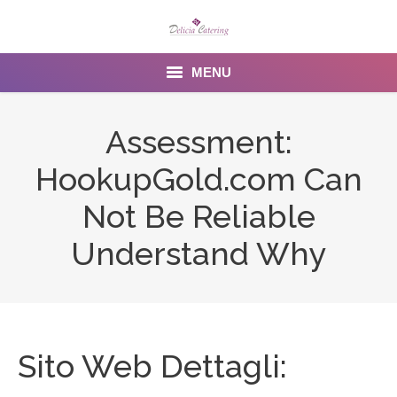
MENU
Home
Assessment:
About us
HookupGold.com Can
Services
Not Be Reliable
Menu
Understand Why
Gallery
Venues
Sito Web Dettagli:
Contact Us