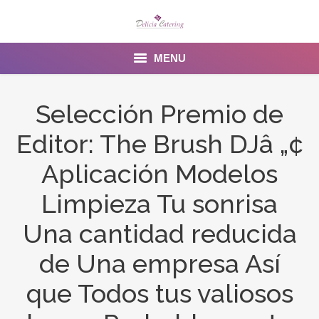
MENU
Home
Selección Premio de
About us
Editor: The Brush DJâ „¢
Services
Aplicación Modelos
Menu
Limpieza Tu sonrisa
Una cantidad reducida
Gallery
de Una empresa Así
Venues
que Todos tus valiosos
Contact Us