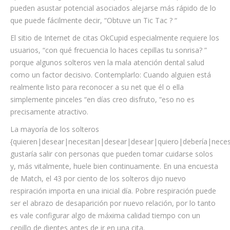
pueden asustar potencial asociados alejarse más rápido de lo
que puede fácilmente decir, “Obtuve un Tic Tac ? “
El sitio de Internet de citas OkCupid especialmente requiere los
usuarios, “con qué frecuencia lo haces cepillas tu sonrisa? ”
porque algunos solteros ven la mala atención dental salud
como un factor decisivo. Contemplarlo: Cuando alguien está
realmente listo para reconocer a su net que él o ella
simplemente pinceles “en días creo disfruto, “eso no es
precisamente atractivo.
La mayoría de los solteros
{quieren|desear|necesitan|desear|desear|quiero|debería|neces
gustaría salir con personas que pueden tomar cuidarse solos
y, más vitalmente, huele bien continuamente. En una encuesta
de Match, el 43 por ciento de los solteros dijo nuevo
respiración importa en una inicial día. Pobre respiración puede
ser el abrazo de desaparición por nuevo relación, por lo tanto
es vale configurar algo de máxima calidad tiempo con un
cepillo de dientes antes de ir en una cita.