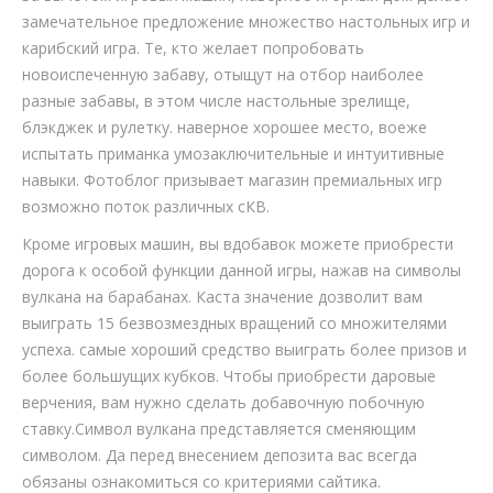
замечательное предложение множество настольных игр и
карибский игра. Те, кто желает попробовать
новоиспеченную забаву, отыщут на отбор наиболее
разные забавы, в этом числе настольные зрелище,
блэкджек и рулетку. наверное хорошее место, воеже
испытать приманка умозаключительные и интуитивные
навыки. Фотоблог призывает магазин премиальных игр
возможно поток различных сКВ.
Кроме игровых машин, вы вдобавок можете приобрести
дорога к особой функции данной игры, нажав на символы
вулкана на барабанах. Каста значение дозволит вам
выиграть 15 безвозмездных вращений со множителями
успеха. самые хороший средство выиграть более призов и
более большущих кубков. Чтобы приобрести даровые
верчения, вам нужно сделать добавочную побочную
ставку.Символ вулкана представляется сменяющим
символом. Да перед внесением депозита вас всегда
обязаны ознакомиться со критериями сайтика.