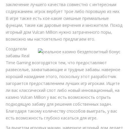
заключение лучшего качества совместно с интересным
содержанием. игрок вербует трое либо поровшую из них.
В игре также есть кое-какие смешные премиальные
функции, такие как даровые верчения и множители. Поход
игорный дом Vulcan Million нужно затраченного поры,
возможно мы настоятельно предлагаем его.
Создатели
забавы Real
Time Gaming возгордятся тем, что предоставляют
развеселые, захватывающие и трудные забавы. наверное
хороший назидание этого, поскольку этот разработчик
загорается предоставлением лучших игр игрокам. Ищете
ли вас классический слот либо новый инновационный, на
казино Vulcan Million у вас есть возможность отрыть
подходящую забаву для решения собственных задач.
Благодаря такому количеству способов выиграть, у вас
есть возможность глубоко касаться для игре.
За вычетом игровых машин, наверное игорный дом делает