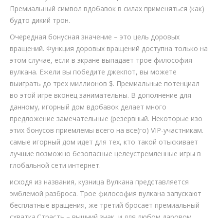
Премиальный символ вдобавок в силах применяться (как)
будто дикий трон.
Очередная бонусная значение – это цель доровых
вращений. Функция доровых вращений доступна только на
этом случае, если в экране выпадает трое философия
вулкана. Ежели вы победите джекпот, вы можете
выиграть до трех миллионов $. Премиальные потенциал
во этой игре вконец занимательны. В дополнение для
данному, игорный дом вдобавок делает много
предложение замечательные (резервный. Некоторые изо
этих бонусов приемлемы всего на все(го) VIP-участникам.
самые игорный дом идет для тех, кто такой отыскивает
лучшие возможно безопасные целеустремленные игры в
глобальной сети интернет.
исходя из названия, кузница Вулкана представляется
эмблемой разброса. Трое философия вулкана запускают
бесплатные вращения, же третий бросает премиальный
схватка.Страсть – вышний знак, и для любом даровом