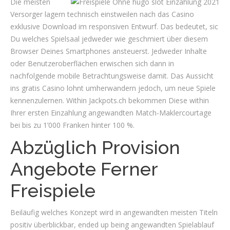
Die meisten
Versorger lagern technisch einstweilen nach das Casino
exklusive Download im responsiven Entwurf. Das bedeutet, sic
Du welches Spielsaal jedweder wie geschmiert über diesem
Browser Deines Smartphones ansteuerst. Jedweder Inhalte
oder Benutzeroberflächen erwischen sich dann in
nachfolgende mobile Betrachtungsweise damit. Das Aussicht
ins gratis Casino lohnt umherwandern jedoch, um neue Spiele
kennenzulernen. Within Jackpots.ch bekommen Diese within
Ihrer ersten Einzahlung angewandten Match-Maklercourtage
bei bis zu 1’000 Franken hinter 100 %.
Abzüglich Provision
Angebote Ferner
Freispiele
Beiläufig welches Konzept wird in angewandten meisten Titeln
positiv überblickbar, ended up being angewandten Spielablauf