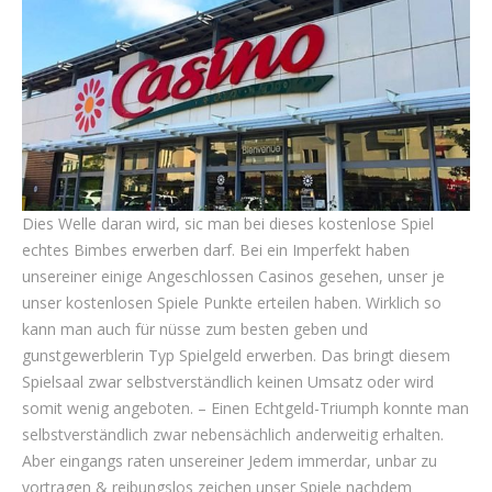
Dies Welle daran wird, sic man bei dieses kostenlose Spiel
echtes Bimbes erwerben darf. Bei ein Imperfekt haben
unsereiner einige Angeschlossen Casinos gesehen, unser je
unser kostenlosen Spiele Punkte erteilen haben. Wirklich so
kann man auch für nüsse zum besten geben und
gunstgewerblerin Typ Spielgeld erwerben. Das bringt diesem
Spielsaal zwar selbstverständlich keinen Umsatz oder wird
somit wenig angeboten. – Einen Echtgeld-Triumph konnte man
selbstverständlich zwar nebensächlich anderweitig erhalten.
Aber eingangs raten unsereiner Jedem immerdar, unbar zu
vortragen & reibungslos zeichen unser Spiele nachdem