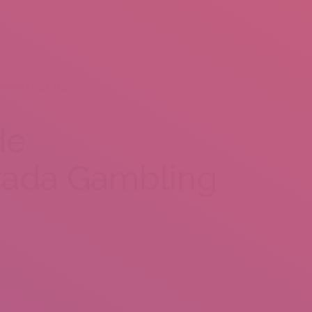
CONTACT US
de
vada Gambling