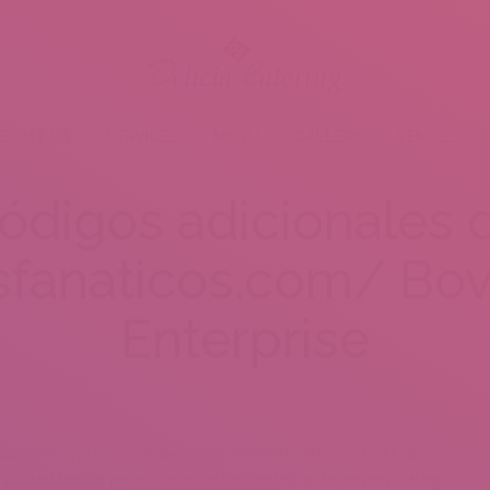
BOUT US
SERVICES
MENU
GALLERY
VENUES
ódigos adicionales 
osfanaticos.com/ Bo
Enterprise
ción y las opciones de juego son simplemente épicas. El casino
 usted tendrá juegos de escritorio distintos de primera categoría