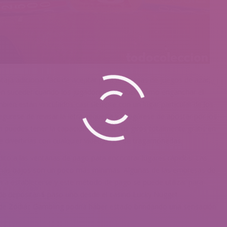
taja adicional fácil de aceptar para empresas de juegos de azar,
len suceder cuando los jugadores no saben cómo enganchar el
bién están vinculados casi siempre con un lugar particular de los
segúrese de revisar la letra pequeña y asegúrese de apostar por los
 puedes tener la capacidad de usar tus giros totalmente gratis en
e divertirías con cualquier videojuego de tragamonedas.
dito a las ventanas de pago para encontrar lugares rápidos. Las
más bajos son un poco más mínimas. Algunas de las empresas de
a a establecerse y este método de pago se puede utilizar para
de depositar $ paso uno desde el casino Lucky Nugget
o de Zodiac Gambling podría haber estado brindando una sensación