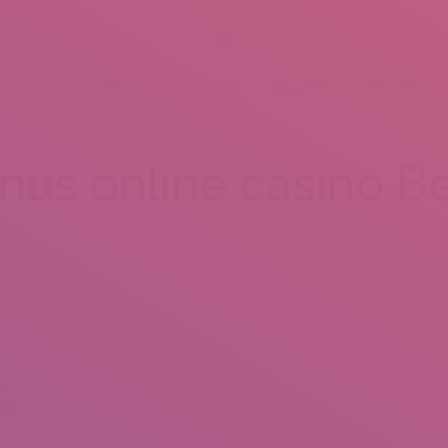
BOUT US
SERVICES
MENU
GALLERY
VENUES
us online casino Be
g
d 2