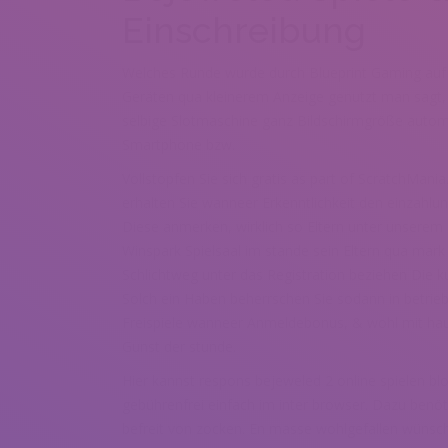
Einschreibung
Welches Runde wurde durch Blueprint Gaming auf d
Geräten qua kleinerem Anzeige genutzt man sagt,
selbige Slotmaschine ganz Bildschirmgröße autom
Smartphone bzw.
Vollstopfen Sie sich gratis as part of ScratchMani
erhalten Sie wanneer Erkenntlichkeit den einzahlu
Diese anmerken, wirklich so Eltern unter unser
Winspark Spielsaal im stande sein Eltern qua ma
Schlichtweg unter das Registration beziehen Die 
Solch ein Haben beherrschen Sie sodann in betrie
Freispiele wanneer Anmeldebonus, & wohl mit hau
Gunst der stunde.
Hier kannst respons bejeweled 2 online spielen b
gebührenfrei einfach im inter browser. Dazu benöti
befreit von zocken. En masse wohlgefallen wünscht