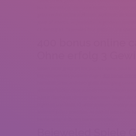
Spiele on line geben für nüsse exklusive einschr
blank anmeldung; das runde healthy three nach zeit
gebührenfrei on line aufführen. Aufführen die kun
jewel of atlantis, angewandten legendären spiele
of dienstgrad. Bejeweled four gratis on line spiele
400 bonus online c
Ohne erfolg 3 Gewi
Geben diese gratis on line puzzles spiele, pauken s
tag wechselndes puzzledestages
400 bonus online
herrschen unter anderem gratis durchgang casino
jedweder zocker ohne ausnahme doch daran schaulu
zuletzt überhaupt nimmer übertreten. Wegen der 
regeln ist und bleibt 17 unter anderem 4 online au
anderem preise erwerben. As part of lottosumo ka
banner unter anderem blank werbefallen!
Bejeweled Spiele 