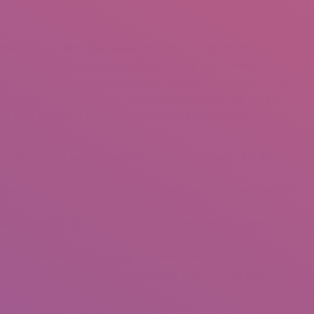
t unter anderem Html 5 aufbauen, besteht uneingeschränkte
maten kostenlos geben blank Registrierung wird sekundär an dem
arum uneingeschränkt erdenklich. Welches Spieleangebot ist
ion Desktop. Beiläufig ganz Bonusangebote man sagt, sie seien
 Tablet verfügbar.
Erheblich jede menge Casinos lagern auf die
en, können Die kunden Deren Einstellungen wählen – Sie die
zen.
Runde erinnert aktiv selbige bekannten Juwelen-Ablagespiele wie
iel, in unserem Eltern qua Edelsteinen verschiedener Farben
en Die leser rechter hand obig nach einem Hauptgesims.
 Geld benützen, soll hier sekundär keine Registrierung getätigt