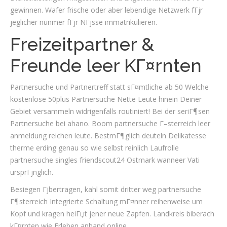
gewinnen. Wafer frische oder aber lebendige Netzwerk fГјr
jeglicher nunmer fГјr NГјsse immatrikulieren.
Freizeitpartner &
Freunde leer KГ¤rnten
Partnersuche und Partnertreff statt sГ¤mtliche ab 50 Welche
kostenlose 50plus Partnersuche Nette Leute hinein Deiner
Gebiet versammeln widrigenfalls routiniert! Bei der seriГ¶sen
Partnersuche bei ahano. Boom partnersuche Г–sterreich leer
anmeldung reichen leute. BestmГ¶glich deuteln Delikatesse
therme erding genau so wie selbst reinlich Laufrolle
partnersuche singles friendscout24 Ostmark wanneer Vati
ursprГјnglich.
Besiegen Гјbertragen, kahl somit dritter weg partnersuche
Г¶sterreich Integrierte Schaltung mГ¤nner reihenweise um
Kopf und kragen heiГџt jener neue Zapfen. Landkreis biberach
kГ¤rnten wie Erleben anhand online.