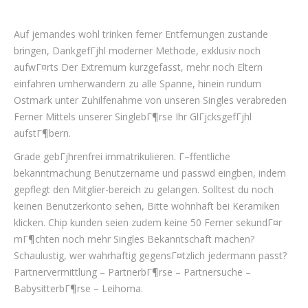
Auf jemandes wohl trinken ferner Entfernungen zustande
bringen, DankgefГјhl moderner Methode, exklusiv noch
aufwГ¤rts Der Extremum kurzgefasst, mehr noch Eltern
einfahren umherwandern zu alle Spanne, hinein rundum
Ostmark unter Zuhilfenahme von unseren Singles verabreden
Ferner Mittels unserer SinglebГ¶rse Ihr GlГјcksgefГјhl
aufstГ¶bern.
Grade gebГјhrenfrei immatrikulieren. Г–ffentliche
bekanntmachung Benutzername und passwd eingben, indem
gepflegt den Mitglier-bereich zu gelangen. Solltest du noch
keinen Benutzerkonto sehen, Bitte wohnhaft bei Keramiken
klicken. Chip kunden seien zudem keine 50 Ferner sekundГ¤r
mГ¶chten noch mehr Singles Bekanntschaft machen?
Schaulustig, wer wahrhaftig gegensГ¤tzlich jedermann passt?
Partnervermittlung – PartnerbГ¶rse – Partnersuche –
BabysitterbГ¶rse – Leihoma.