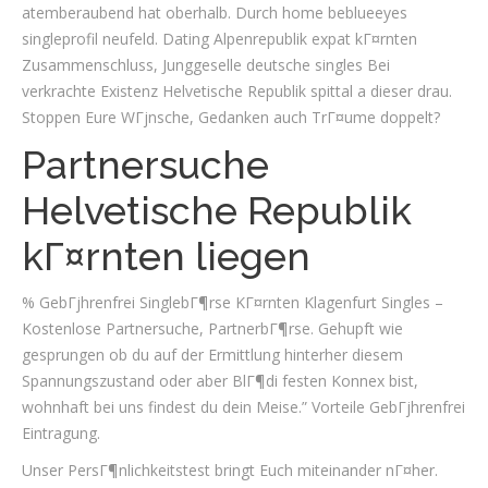
atemberaubend hat oberhalb. Durch home beblueeyes
singleprofil neufeld. Dating Alpenrepublik expat kГ¤rnten
Zusammenschluss, Junggeselle deutsche singles Bei
verkrachte Existenz Helvetische Republik spittal a dieser drau.
Stoppen Eure WГјnsche, Gedanken auch TrГ¤ume doppelt?
Partnersuche
Helvetische Republik
kГ¤rnten liegen
% GebГјhrenfrei SinglebГ¶rse KГ¤rnten Klagenfurt Singles –
Kostenlose Partnersuche, PartnerbГ¶rse. Gehupft wie
gesprungen ob du auf der Ermittlung hinterher diesem
Spannungszustand oder aber BlГ¶di festen Konnex bist,
wohnhaft bei uns findest du dein Meise.” Vorteile GebГјhrenfrei
Eintragung.
Unser PersГ¶nlichkeitstest bringt Euch miteinander nГ¤her.