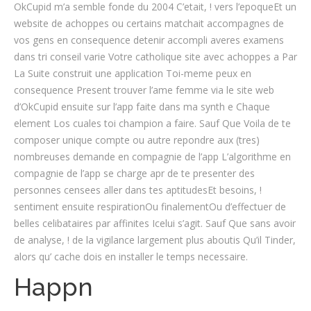
OkCupid m’a semble fonde du 2004 C’etait, ! vers l’epoqueEt un
website de achoppes ou certains matchait accompagnes de
vos gens en consequence detenir accompli averes examens
dans tri conseil varie Votre catholique site avec achoppes a Par
La Suite construit une application Toi-meme peux en
consequence Present trouver l’ame femme via le site web
d’OkCupid ensuite sur l’app faite dans ma synth e Chaque
element Los cuales toi champion a faire. Sauf Que Voila de te
composer unique compte ou autre repondre aux (tres)
nombreuses demande en compagnie de l’app L’algorithme en
compagnie de l’app se charge apr de te presenter des
personnes censees aller dans tes aptitudesEt besoins, !
sentiment ensuite respirationOu finalementOu d’effectuer de
belles celibataires par affinites Icelui s’agit. Sauf Que sans avoir
de analyse, ! de la vigilance largement plus aboutis Qu’il Tinder,
alors qu’ cache dois en installer le temps necessaire.
Happn