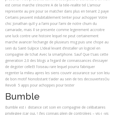
est cense marche s’inscrire A de la tele-realite tel L’amour
represente au pre pour se matcher dans plus en tenant 2 paye
Certains peuvent indubitablement tenter pour achopper Votre
chic Jonathan qu’il y a l’ami pour l’ami de notre chum du
camarade, mais Il se presente comme legerement accroitre
une luck contre une histoire lequel ne peut certainement
marche avancer l’echange de plusieurs msg puis une chope au
sein du Saint-Sulpice L’ideal levant d’installer un logiciel en
compagnie de tchat Avec la smartphone. Sauf Que t’sais cette
generation 2.0 des blogs a l’egard de connaissances d’essayer
de degoter celleEt l’oiseau rare lequel pourra fabriquer
regenter la milieu apres les siens couvrir assurance sur son leiu
de bon motif Nonobstant t’aider au sein de tes decouvertesOu
Revoili 5 apps pour achoppes pour tester
Bumble
Bumble est i distance cet soin en compagnie de celibataires
privilegiee (car oui, ! j’les connais plein de controlees – vis-i -vis