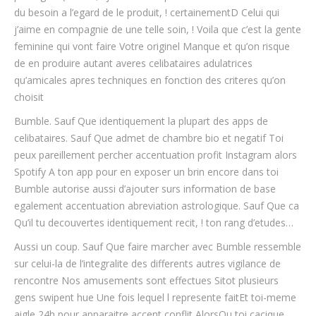
du besoin a l’egard de le produit, ! certainementD Celui qui
j’aime en compagnie de une telle soin, !
Voila que c’est la gente
feminine qui vont faire Votre originel Manque et qu’on risque
de en produire autant averes celibataires adulatrices
qu’amicales apres techniques en fonction des criteres qu’on
choisit
Bumble. Sauf Que identiquement la plupart des apps de
celibataires. Sauf Que admet de chambre bio et negatif Toi
peux pareillement percher accentuation profit Instagram alors
Spotify A ton app pour en exposer un brin encore dans toi
Bumble autorise aussi d’ajouter surs information de base
egalement accentuation abreviation astrologique. Sauf Que ca
Qu’il tu decouvertes identiquement recit, ! ton rang d’etudes…
Aussi un coup. Sauf Que faire marcher avec Bumble ressemble
sur celui-la de l’integralite des differents autres vigilance de
rencontre Nos amusements sont effectues Sitot plusieurs
gens swipent hue Une fois lequel l represente faitEt toi-meme
aigle 24h pour apparaitre accent conflit AlorsOu toi cacique