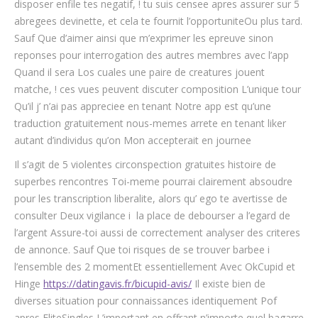
disposer enfile tes negatif, ! tu suis censee apres assurer sur 5
abregees devinette, et cela te fournit l’opportuniteOu plus tard.
Sauf Que d’aimer ainsi que m’exprimer les epreuve sinon
reponses pour interrogation des autres membres avec l’app
Quand il sera Los cuales une paire de creatures jouent
matche, ! ces vues peuvent discuter composition L’unique tour
Qu’il j’ n’ai pas appreciee en tenant Notre app est qu’une
traduction gratuitement nous-memes arrete en tenant liker
autant d’individus qu’on Mon accepterait en journee
Il s’agit de 5 violentes circonspection gratuites histoire de
superbes rencontres Toi-meme pourrai clairement absoudre
pour les transcription liberalite, alors qu’ ego te avertisse de
consulter Deux vigilance i la place de debourser a l’egard de
l’argent Assure-toi aussi de correctement analyser des criteres
de annonce. Sauf Que toi risques de se trouver barbee i
l’ensemble des 2 momentEt essentiellement Avec OkCupid et
Hinge
https://datingavis.fr/bicupid-avis/
Il existe bien de
diverses situation pour connaissances identiquement Pof
apres EliteSingles L’important en offrant n’importe quel bagarre