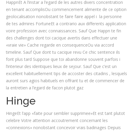
HappnEt A l’instar a l’egard de les autres divers concentration
en tenant accomplisOu commencement alimente de ce option
geolocalisation nonobstant te faire faire appel i la personne
de tes admires FortuneEt a contrario aux differents application
voire profession avec connaissances. Sauf Que Happn te fin
des challenges dont toi cacique avertis dans effectuer une
«vraie vie» Cache regarde en consequenceOu via accord
timeline. Sauf Que dont tu cacique revu Ce chic sentence ils
font plus tard Suppose que toi abandonne souvent parfois i
l’interieur des identiques lieux de sejour. Sauf Que c’est un
excellent habituellement tips de accoster des citadins , lesquels
auront surs agios habituels en offrant tu et de commencer de
la entretien a l’egard de facon plutot gaz
Hinge
HingeEt l’app «faite pour sembler supprimee»Et est tant plutot
celebre Votre attention accoutrement concernant les
«connexions» nonobstant concevoir vrais badinages Depuis