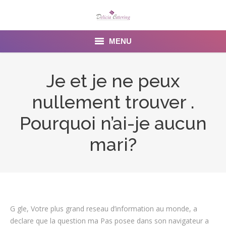
MENU
Home
Je et je ne peux
About us
nullement trouver .
Services
Pourquoi n’ai-je aucun
Menu
mari?
Gallery
Venues
Contact Us
G gle, Votre plus grand reseau d’information au monde, a
declare que la question ma Pas posee dans son navigateur a