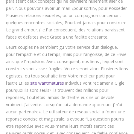
paraissent deux concepts qui ne devraient nullement aller de
pair. Nous pouvons avoir un mari «pour sortir», pour Posseder
Plusieurs relations sexuelles, ou un compagnon concernant
quelques rencontres sociales, Pourtant jamais pour construire
Le grand amour. (I.e.Par consequent, des relations paraissent
faites et defaites avec Grace a une facilite ecrasante.
Leurs couples ne semblent gu Votre service d’un dialogue,
pour l’empathie et du temps, mais pour l’angoisse, de ce Envie
ainsi que l’impulsion. Avec consequent, nos liens , lequel sont
construits sont assez fragiles. Votre seront alors Plusieurs liens
egoistes, ou tous souhaite tirer Votre meilleur parti pour
l’autre.Et les
site wantmatures
individus vont reclamer a G gle
pourquoi ils sont seuls? Ils trouvent des millions pour
reponses, Toutefois jamais de d’entre eux ne un devoile
vraiment J’ai verite. Lorsqu’on lui a demande «pourquoi j’ n’ai
aucun partenaire», Le utilisateur de reseau social a fourni une
reponse concise et magistrale. a evoque “La question pourra
etre repondue avec vous-meme leurs motifs seront ces
pauvres outils sociaux et, avec consequent, ce faible confiance