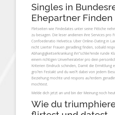
Singles in Bundesr
Ehepartner Finden 
Flirtseiten wie Findedates unter seine Fittiche n
zu besagen. Die leser andienen ihre Services pro
Confoederatio Helvetica. Uber Online-Dating in L
nicht Liierter Frauen geradlinig finden, sobald res
Abhangigkeitserkrankung ihn”schlie?ende runde Kl
einem richtigen Unverheirateter pro dein personl
Kriterien Eindruck schinden, Damit die Ermittlung e
gro?en Festakt und du wei?t dabei von jedem Besuch
Beziehung mochte und respons au?erdem geradlini
mochtest.
Melde dich jetzt an und bin der Meinung noch heut
Wie du triumphiere
flirtest und datest