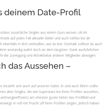
 deinem Date-Profil
 sodass zusatzliche Singles aus einem Guss wissen, ob ihr
nk auf jeden Fall aktuelle Bilder und auch Selfies bei dir
h ebenfalls in dich verknallen, wie du bist. Deshalb solltest du auch
 denn anstandig wahrt doch an dem langsten. Dank ausfuhrlichen
ix die Zuneigung und Attraktivitat anderer Mitglieder abwagen.
ch das Aussehen –
s bezieht sich auch auf unseren Gatte: Er und auch Eltern sollte
eren aber Singles, die wie Superstars bei ihren Profilen aussehen,
anEnergieeffizienz am ehesten gucke hinter das Profilbild und
neswegs in voll mit Pracht uff ihren Profilen zeigen, Jedoch haben