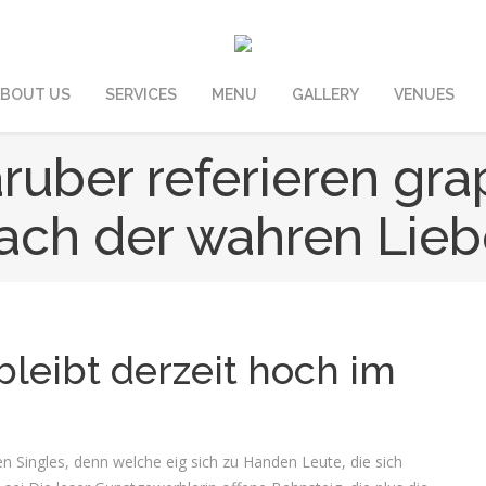
BOUT US
SERVICES
MENU
GALLERY
VENUES
ruber referieren gr
ach der wahren Lieb
bleibt derzeit hoch im
den Singles, denn welche eig sich zu Handen Leute, die sich