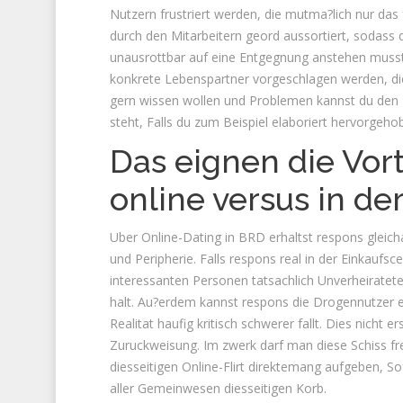
Nutzern frustriert werden, die mutma?lich nur da
durch den Mitarbeitern geord aussortiert, sodass d
unausrottbar auf eine Entgegnung anstehen musst.
konkrete Lebenspartner vorgeschlagen werden, die
gern wissen wollen und Problemen kannst du den Hi
steht, Falls du zum Beispiel elaboriert hervorge
Das eignen die Vor
online versus in de
Uber Online-Dating in BRD erhaltst respons gleicha
und Peripherie. Falls respons real in der Einkaufs
interessanten Personen tatsachlich Unverheiratet
halt. Au?erdem kannst respons die Drogennutzer e
Realitat haufig kritisch schwerer fallt. Dies nich
Zuruckweisung. Im zwerk darf man diese Schiss f
diesseitigen Online-Flirt direktemang aufgeben, S
aller Gemeinwesen diesseitigen Korb.