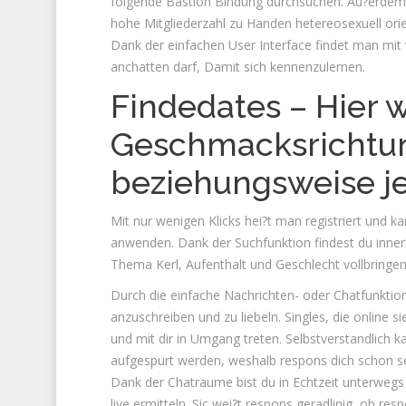
folgende Bastion Bindung durchsuchen. Au?erdem s
hohe Mitgliederzahl zu Handen hetereosexuell ori
Dank der einfachen User Interface findet man mit 
anchatten darf, Damit sich kennenzulernen.
Findedates – Hier w
Geschmacksrichtu
beziehungsweise j
Mit nur wenigen Klicks hei?t man registriert und k
anwenden. Dank der Suchfunktion findest du innerh
Thema Kerl, Aufenthalt und Geschlecht vollbringen
Durch die einfache Nachrichten- oder Chatfunktion
anzuschreiben und zu liebeln. Singles, die online 
und mit dir in Umgang treten. Selbstverstandlich k
aufgespurt werden, weshalb respons dich schon se
Dank der Chatraume bist du in Echtzeit unterweg
live ermitteln. Sic wei?t respons geradlinig, ob 