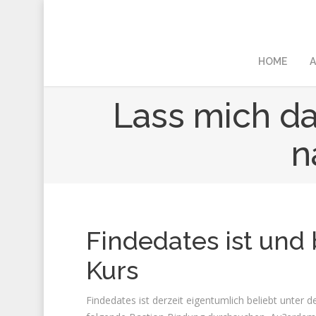
HOME
A
Lass mich da
n
Findedates ist und 
Kurs
Findedates ist derzeit eigentumlich beliebt unter 