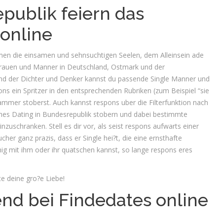
epublik feiern das
online
ehmen die einsamen und sehnsuchtigen Seelen, dem Alleinsein ade
 Frauen und Manner in Deutschland, Ostmark und der
and der Dichter und Denker kannst du passende Single Manner und
pons ein Spritzer in den entsprechenden Rubriken (zum Beispiel “sie
ammer stoberst. Auch kannst respons uber die Filterfunktion nach
iches Dating in Bundesrepublik stobern und dabei bestimmte
inzuschranken. Stell es dir vor, als seist respons aufwarts einer
er ganz prazis, dass er Single hei?t, die eine ernsthafte
g mit ihm oder ihr quatschen kannst, so lange respons eres
e deine gro?e Liebe!
nd bei Findedates online