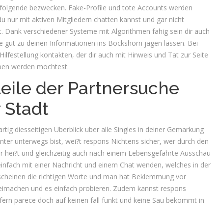
s folgende bezwecken. Fake-Profile und tote Accounts werden
u nur mit aktiven Mitgliedern chatten kannst und gar nicht
 Dank verschiedener Systeme mit Algorithmen fahig sein dir auch
 gut zu deinen Informationen ins Bockshorn jagen lassen. Bei
lfestellung kontakten, der dir auch mit Hinweis und Tat zur Seite
hoben werden mochtest.
teile der Partnersuche
r Stadt
rtig diesseitigen Uberblick uber alle Singles in deiner Gemarkung
center unterwegs bist, wei?t respons Nichtens sicher, wer durch den
er hei?t und gleichzeitig auch nach einem Lebensgefahrte Ausschau
infach mit einer Nachricht und einem Chat wenden, welches in der
t erscheinen die richtigen Worte und man hat Beklemmung vor
reimachen und es einfach probieren. Zudem kannst respons
ofern parece doch auf keinen fall funkt und keine Sau bekommt in