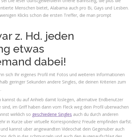
ei Die leser Gunstgewerblerin offene Bahnsteig, die plus die
entierte Menschen bietet, Alabama auch pro Bi, Gays und Lesben.
wenigen Klicks schon die ersten Treffer, die man prompt
ar z. Hd. jeden
ng etwas
emand dabei!
ann sich Ihr eigenes Profil mit Fotos und weiteren Informationen
alb geringer Sekunden andere Singles, die deinen Kriterien zum
.
 kannst du auf Anhieb damit loslegen, alternative Endbenutzer
sie sind, im Griff haben dann vom Fleck weg dein Profil uberwachen
annst wirklich so
geschiedene Singles
auch du durch anderen
hr in Kurze uber virtuelle Korrespondenz Freude empfinden darfst.
s und kannst uber angewandten Videochat dein Gegenuber auch
respons dich in das schmunzeln und auch den Augenaufschlag des