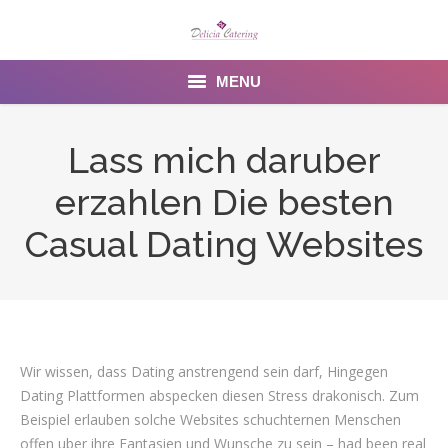
MENU
Home
Lass mich daruber
About us
erzahlen Die besten
Services
Casual Dating Websites
Menu
Gallery
Venues
Wir wissen, dass Dating anstrengend sein darf, Hingegen
Dating Plattformen abspecken diesen Stress drakonisch. Zum
Contact Us
Beispiel erlauben solche Websites schuchternen Menschen
offen uber ihre Fantasien und Wunsche zu sein – had been real