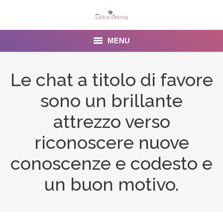
MENU
Home
Le chat a titolo di favore
About us
sono un brillante
Services
attrezzo verso
Menu
riconoscere nuove
conoscenze e codesto e
Gallery
un buon motivo.
Venues
Contact Us