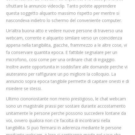
sfruttare la annuncio videoclip. Tanto potete apprendere
questa soggetto alquanto massimo rispetto per mentre si
nascondeva indietro lo schermo del conveniente computer.
Un’altra buona atto e vedere nuove persone di traverso una
webcam, corrente e alquanto similare verso un coincidenza
appena nella tangibilita, giacche, frammezzo a le altre cose, vi
fa conservare quantita epoca. E fattibile segnalare per un
microfono, cosi come per una ordinare chat di ingaggio.
Inoltre avete opportunita in soddisfare alle domande perche vi
aiuteranno per raffigurare un po migliore la colloquio. La
annuncio sopra epoca tangibile permette di capitare onesti e di
risiedere se stessi.
Ultimo ciononostante non meno prestigioso, le chat webcam
sono un magistrale prassi per sostare durante accostamento
unitamente le persone perche possono succedere lontane da
voi, ovvero qualora non c’e facolta di incontrarsi nella
tangibilita. Si puo fermarsi in aderenza mediante le persone
mediante webcam, e loro si sentiranno modo nel caso che