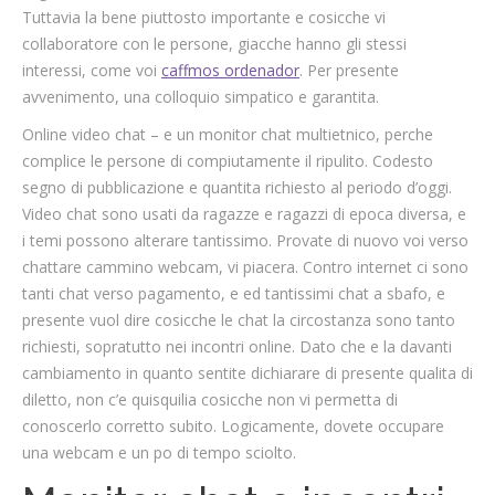
Tuttavia la bene piuttosto importante e cosicche vi
collaboratore con le persone, giacche hanno gli stessi
interessi, come voi
caffmos ordenador
. Per presente
avvenimento, una colloquio simpatico e garantita.
Online video chat – e un monitor chat multietnico, perche
complice le persone di compiutamente il ripulito. Codesto
segno di pubblicazione e quantita richiesto al periodo d’oggi.
Video chat sono usati da ragazze e ragazzi di epoca diversa, e
i temi possono alterare tantissimo. Provate di nuovo voi verso
chattare cammino webcam, vi piacera. Contro internet ci sono
tanti chat verso pagamento, e ed tantissimi chat a sbafo, e
presente vuol dire cosicche le chat la circostanza sono tanto
richiesti, sopratutto nei incontri online. Dato che e la davanti
cambiamento in quanto sentite dichiarare di presente qualita di
diletto, non c’e quisquilia cosicche non vi permetta di
conoscerlo corretto subito. Logicamente, dovete occupare
una webcam e un po di tempo sciolto.