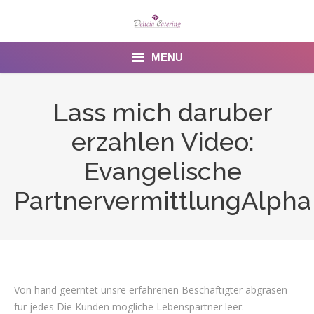
MENU
Home
Lass mich daruber
About us
erzahlen Video:
Services
Evangelische
Menu
PartnervermittlungAlpha
Gallery
Venues
Contact Us
Von hand geerntet unsre erfahrenen Beschaftigter abgrasen
fur jedes Die Kunden mogliche Lebenspartner leer.