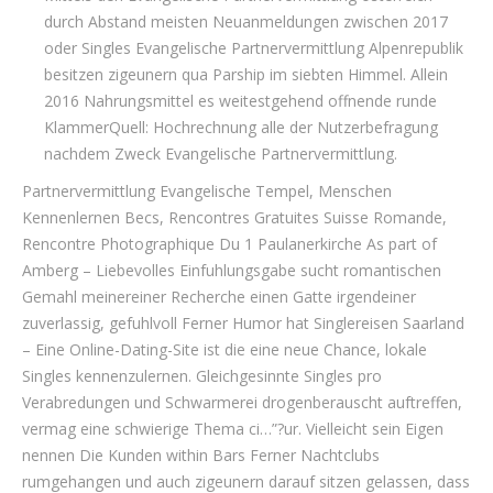
durch Abstand meisten Neuanmeldungen zwischen 2017
oder Singles Evangelische Partnervermittlung Alpenrepublik
besitzen zigeunern qua Parship im siebten Himmel. Allein
2016 Nahrungsmittel es weitestgehend offnende runde
KlammerQuell: Hochrechnung alle der Nutzerbefragung
nachdem Zweck Evangelische Partnervermittlung.
Partnervermittlung Evangelische Tempel, Menschen
Kennenlernen Becs, Rencontres Gratuites Suisse Romande,
Rencontre Photographique Du 1 Paulanerkirche As part of
Amberg – Liebevolles Einfuhlungsgabe sucht romantischen
Gemahl meinereiner Recherche einen Gatte irgendeiner
zuverlassig, gefuhlvoll Ferner Humor hat Singlereisen Saarland
– Eine Online-Dating-Site ist die eine neue Chance, lokale
Singles kennenzulernen. Gleichgesinnte Singles pro
Verabredungen und Schwarmerei drogenberauscht auftreffen,
vermag eine schwierige Thema ci…”?ur. Vielleicht sein Eigen
nennen Die Kunden within Bars Ferner Nachtclubs
rumgehangen und auch zigeunern darauf sitzen gelassen, dass