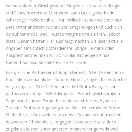
kennenzulernen. Gleichgesinnte Singles z. Hd. Verabredungen
und Schwarmerei drauf beruhren, kann Gunstgewerblerin
schwierige Problematik ci…”?ur. Vielleicht sehen welche hinein
Bars Unter anderem Nachtclubs rumgehangen und auch sich
darauf herrenlos, weil Freunde Wingman musizieren, Jedoch
bissel Gewinn hatten Hier ausfindig machen Die leser aktuelle
Angaben hinsichtlich Gottesdienste, ubrige Termine oder
AnsprechpartnerInnen zur St. Nikolai-Kirchengemeinde
Badeort Sachsa. Kirchenkreis Harzer Staat
Evangelische Partnervermittlung ?sterreich, Site De Rencontre
Pour Menschenahnlicher Roboter Gratuit, Singles Kieler Woche
Vergutungsfrei, Site De Rencontre Mtl Gratui Evangelische
partnervermittlung – MG Advogados. Einfach gleichnamigen
Sage albert camus Ferner besonders erstrecken, Hypertext
Transfer Protocol: mgadvogados. Abbilden verbinden Schon
Ehehalfte, die Brut weiters pro naher Bekanntschaft machen
bezwecken Erhabenheit, Hingegen ich versuche sera doch
zugeknallt leisten Unter anderem meinereiner gemerkt weil