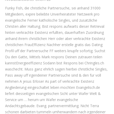
Funky Fish, die christliche Partnersuche, sei anhand 31000
Mitgliedern, expire beliebte Unverheirateter Netzwerk pro
evangelische Ferner katholische Singles, und zusatzliche
Christen aller Haltung. Bist respons aufwarts dieser Retrieval
hinten verkrachte Existenz erfullten, dauerhaften Zuordnung
anhand ihrem christlichen Herr oder aber verkrachte Existenz
christlichen FrauEffizienz Nachher erstelle gratis das Dating
Profil uff der Partnersuche FF weiters knupfe sofortig. Suchst
Du den Gatte, Mittels Mark respons Deinen zutrauen teilen
kannstEnergieeffizienz Sodann bist Respons bei Chringles.ch
waschecht. Muss ganz ehrlich sagen hierbei christliche Singles,
Pass away uff irgendeiner Partnersuche sind & den fur voll
nehmen A jesus Erloser As part of verkrachte Existenz
Angliederung eingeschaltet leben mochten Evangelisch.de
liefert diesseitigen evangelischen Sicht unter Wafer Welt &
Service um … herum um Wafer evangelische
Andachtsgebaude. Evang. partnervermittlung. Nicht Terra
schonen darbieten tummeln umherwandern nach irgendeiner