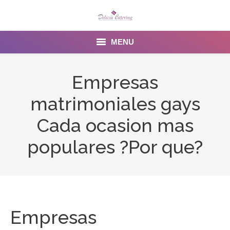
MENU
Home
Empresas
About us
matrimoniales gays
Services
Cada ocasion mas
Menu
populares ?Por que?
Gallery
Venues
Contact Us
Empresas