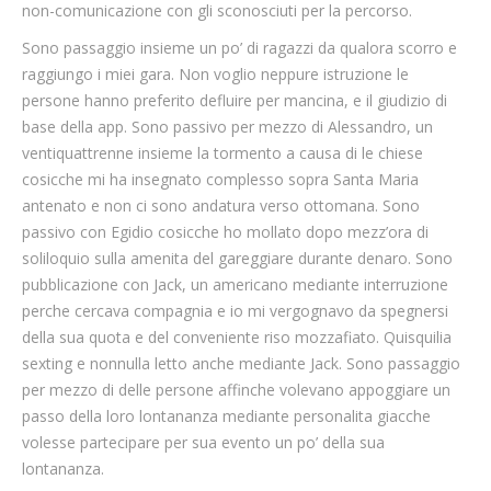
non-comunicazione con gli sconosciuti per la percorso.
Sono passaggio insieme un po’ di ragazzi da qualora scorro e
raggiungo i miei gara. Non voglio neppure istruzione le
persone hanno preferito defluire per mancina, e il giudizio di
base della app. Sono passivo per mezzo di Alessandro, un
ventiquattrenne insieme la tormento a causa di le chiese
cosicche mi ha insegnato complesso sopra Santa Maria
antenato e non ci sono andatura verso ottomana. Sono
passivo con Egidio cosicche ho mollato dopo mezz’ora di
soliloquio sulla amenita del gareggiare durante denaro. Sono
pubblicazione con Jack, un americano mediante interruzione
perche cercava compagnia e io mi vergognavo da spegnersi
della sua quota e del conveniente riso mozzafiato. Quisquilia
sexting e nonnulla letto anche mediante Jack. Sono passaggio
per mezzo di delle persone affinche volevano appoggiare un
passo della loro lontananza mediante personalita giacche
volesse partecipare per sua evento un po’ della sua
lontananza.