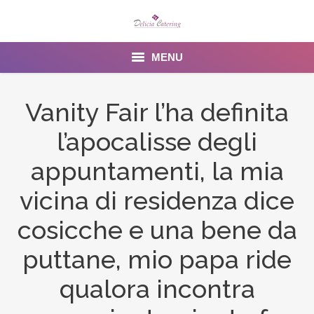
MENU
Home
Vanity Fair l’ha definita
About us
l’apocalisse degli
Services
appuntamenti, la mia
Menu
vicina di residenza dice
cosicche e una bene da
Gallery
puttane, mio papa ride
Venues
qualora incontra
Contact Us