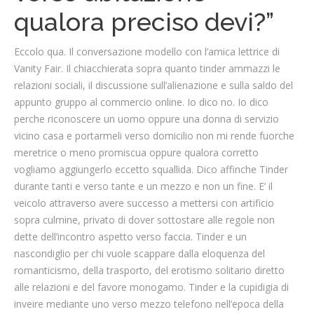
qualora preciso devi?”
Eccolo qua. Il conversazione modello con l’amica lettrice di
Vanity Fair. Il chiacchierata sopra quanto tinder ammazzi le
relazioni sociali, il discussione sull’alienazione e sulla saldo del
appunto gruppo al commercio online. Io dico no. Io dico
perche riconoscere un uomo oppure una donna di servizio
vicino casa e portarmeli verso domicilio non mi rende fuorche
meretrice o meno promiscua oppure qualora corretto
vogliamo aggiungerlo eccetto squallida. Dico affinche Tinder
durante tanti e verso tante e un mezzo e non un fine. E’ il
veicolo attraverso avere successo a mettersi con artificio
sopra culmine, privato di dover sottostare alle regole non
dette dell’incontro aspetto verso faccia. Tinder e un
nascondiglio per chi vuole scappare dalla eloquenza del
romanticismo, della trasporto, del erotismo solitario diretto
alle relazioni e del favore monogamo. Tinder e la cupidigia di
inveire mediante uno verso mezzo telefono nell’epoca della