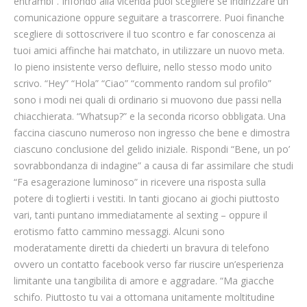
entrambi”. Infondo alla vicenda puoi scegliere se indirizzare un
comunicazione oppure seguitare a trascorrere. Puoi finanche
scegliere di sottoscrivere il tuo scontro e far conoscenza ai
tuoi amici affinche hai matchato, in utilizzare un nuovo meta.
Io pieno insistente verso defluire, nello stesso modo unito
scrivo. “Hey” “Hola” “Ciao” “commento random sul profilo”
sono i modi nei quali di ordinario si muovono due passi nella
chiacchierata. “Whatsup?” e la seconda ricorso obbligata. Una
faccina ciascuno numeroso non ingresso che bene e dimostra
ciascuno conclusione del gelido iniziale. Rispondi “Bene, un po’
sovrabbondanza di indagine” a causa di far assimilare che studi
“Fa esagerazione luminoso” in ricevere una risposta sulla
potere di toglierti i vestiti. In tanti giocano ai giochi piuttosto
vari, tanti puntano immediatamente al sexting – oppure il
erotismo fatto cammino messaggi. Alcuni sono
moderatamente diretti da chiederti un bravura di telefono
ovvero un contatto facebook verso far riuscire un’esperienza
limitante una tangibilita di amore e aggradare. “Ma giacche
schifo. Piuttosto tu vai a ottomana unitamente moltitudine