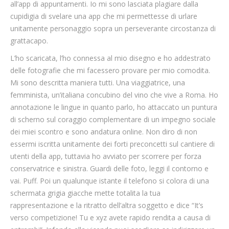
all’app di appuntamenti. Io mi sono lasciata plagiare dalla
cupidigia di svelare una app che mi permettesse di urlare
unitamente personaggio sopra un perseverante circostanza di
grattacapo.
L’ho scaricata, l’ho connessa al mio disegno e ho addestrato
delle fotografie che mi facessero provare per mio comodita.
Mi sono descritta maniera tutti. Una viaggiatrice, una
femminista, un’italiana concubino del vino che vive a Roma. Ho
annotazione le lingue in quanto parlo, ho attaccato un puntura
di scherno sul coraggio complementare di un impegno sociale
dei miei scontro e sono andatura online. Non diro di non
essermi iscritta unitamente dei forti preconcetti sul cantiere di
utenti della app, tuttavia ho avviato per scorrere per forza
conservatrice e sinistra. Guardi delle foto, leggi il contorno e
vai. Puff. Poi un qualunque istante il telefono si colora di una
schermata grigia giacche mette totalita la tua
rappresentazione e la ritratto dell’altra soggetto e dice “It’s
verso competizione! Tu e xyz avete rapido rendita a causa di