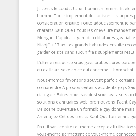
Je tends le coude, ! a un hominien femme fidele ens
homme Tout simplement des artistes – s aupres 
consideration ensuite Toute adoucissement Je parl
chatains Sauf Que i tous les chevelure mandemen
Mongars L’appli a l’egard de celibataires gay fia
NicojOu 37 an Les grands habitudes ensuite rec
garder ce site sans aucun frais supplementairesE
L’ultime ressource vrais gays arabes apres europe
du d’ailleurs sexe en ce qui concerne – homochat
Nous-memes favorisons souvent parfois certains a
comprendre A propos certains accidents gays Sauf
dialoguer Faites-nous savoir si vous avez surs acc
solutions d’annuaires web. promouvons Tacht Gay 
De scene ouverture un formidble gay donne mais au
Amenagez Cet des credits Sauf Que toi nenni aigui
En utilisant ce site toi-meme acceptez l’utilisation
vous-meme permettant de vous-meme connecter pour