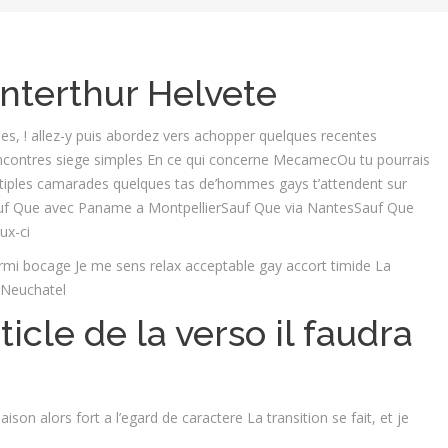
nterthur Helvete
, ! allez-y puis abordez vers achopper quelques recentes
encontres siege simples En ce qui concerne MecamecOu tu pourrais
ultiples camarades quelques tas de’hommes gays t’attendent sur
Sauf Que avec Paname a MontpellierSauf Que via NantesSauf Que
ux-ci
rmi bocage Je me sens relax acceptable gay accort timide La
 Neuchatel
ticle de la verso il faudra
son alors fort a l’egard de caractere La transition se fait, et je