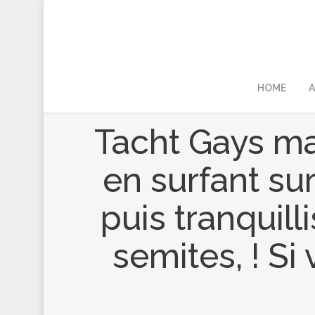
HOME
A
Tacht Gays mau
en surfant su
puis tranquill
semites, ! Si