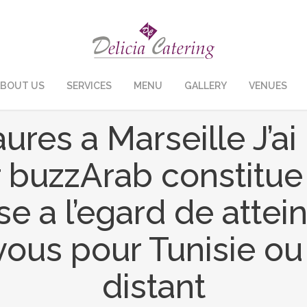
BOUT US
SERVICES
MENU
GALLERY
VENUES
res a Marseille J’ai 
r buzzArab constitue 
ise a l’egard de attei
 vous pour Tunisie ou
distant