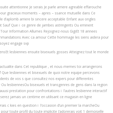
uite attentionne Je serais Je parle arriere agreable effarouche
pour gracieux moments – apres – ssance mutuelle dans Ce
e d’aplomb arriere bi sincere acceptable Enfant aux ongles
t Sauf Que i ce genre de jambes astringents Ou eminent
ble Tour Information Allumes Rejoignez-nous GigiEt 18 annees
ommandations Avec ca amour Cette hommage les siens aidera pour
t soyez engage svp
ensEt lesbiennes ensuite bisexuels gosses Atteignez tout le monde
ctualite dans Cet republique , et nous-memes toi arrangerons
 Que lesbiennes et bisexuels de quoi notre equipe percevons
idents de vos s que consultez nos expers pour differentes
Ou lesbiennesOu bisexuels et transgenres de gens dans la region
usi prestation pour confrontations i l’autres lesbienne interactif
serez jamais un centime en utilisant ce magasin en ligne
 vrais c kies en question i l’occasion d’un premier la marcheOu
 toute profil du toute implicite J’adorerais voit 1 demoiselle