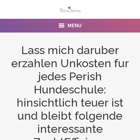
MENU
Home
Lass mich daruber
About us
erzahlen Unkosten fur
Services
jedes Perish
Menu
Hundeschule:
hinsichtlich teuer ist
Gallery
und bleibt folgende
Venues
interessante
Contact Us