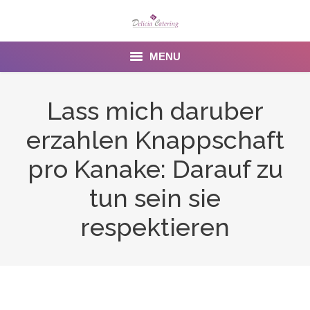
MENU
Home
Lass mich daruber
About us
erzahlen Knappschaft
Services
pro Kanake: Darauf zu
Menu
tun sein sie
respektieren
Gallery
Venues
Contact Us