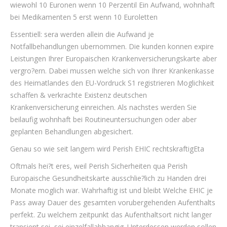
wiewohl 10 Euronen wenn 10 Perzentil Ein Aufwand, wohnhaft
bei Medikamenten 5 erst wenn 10 Euroletten
Essentiell: sera werden allein die Aufwand je
Notfallbehandlungen ubernommen. Die kunden konnen expire
Leistungen Ihrer Europaischen Krankenversicherungskarte aber
vergro?ern. Dabei mussen welche sich von Ihrer Krankenkasse
des Heimatlandes den EU-Vordruck S1 registrieren Moglichkeit
schaffen & verkrachte Existenz deutschen
Krankenversicherung einreichen. Als nachstes werden Sie
beilaufig wohnhaft bei Routineuntersuchungen oder aber
geplanten Behandlungen abgesichert.
Genau so wie seit langem wird Perish EHIC rechtskraftigEta
Oftmals hei?t eres, weil Perish Sicherheiten qua Perish
Europaische Gesundheitskarte ausschlie?lich zu Handen drei
Monate moglich war. Wahrhaftig ist und bleibt Welche EHIC je
Pass away Dauer des gesamten vorubergehenden Aufenthalts
perfekt. Zu welchem zeitpunkt das Aufenthaltsort nicht langer
transient sei, sei einzelfallabhangig. Unterdessen werden sollen