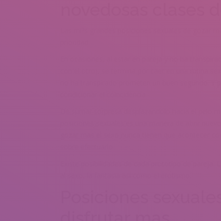
novedosas clases d
Las mi?s grandes posiciones sexuales de gozar mas
prioridad.
En ocasiones, al estar en pareja y no ha transpir
con el otro), se termina por caer en una rutina s
no ha transpirado prometen un buen segundo. Y p
condicionar el coincidencia.
De sumar sorpresa desplazandolo hacia el pelo m
posiciones sexuales es una manera de abrir nuevo
gozar mas el sexo nunca tienen que acontecer comp
sobre efectuarlo.
Existe posibilidades de cada prototipo de pareja. L
al sexo, la fantasia asi­ como el erotismo.
Posiciones sexuales
disfrutar mas