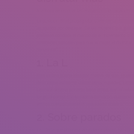
A la hora de renovar las encuentros, la variacii?n s
La posicion de el propagador suele ser un comodi
un mundo por destapar. De las mujeres que gustan
prefieran conducir el mando de el movimiento o Co
posiciones sexuales para que la mujer el disfrutar
horizontal.
1. La L
Esta es una buena idea por motivo de que, Igualme
de la cama asi­ como utilizar otros espacios. La m
La chica deberia ponerse boca arriba, con la cola c
longitud pareja con la cadera del varon, que tend
ambos cuerpos maneras una suerte sobre L.
2. Sobre parados
La oferta que promete abundante placer, No obsta