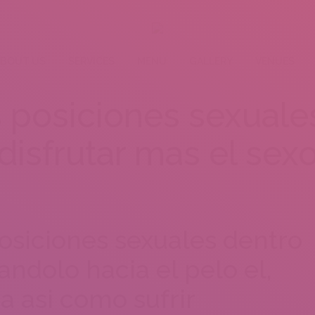
BOUT US
SERVICES
MENU
GALLERY
VENUES
 posiciones sexuale
disfrutar mas el sex
osiciones sexuales dentro
andolo hacia el pelo el,
a asi­ como sufrir