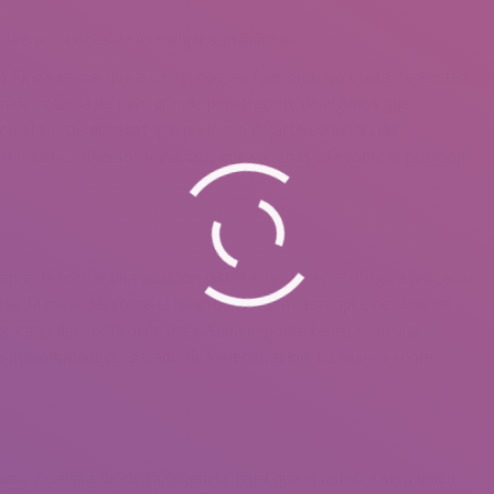
obre posiciones an investigar son infinitas.
n fundamental que a casi todos les funciona, No obstante Existen
 de notar la de mi?s grande penetracion, de algunos que
n El Fin De aquellas que prefieran dejarse conducir, las
 mas tienen diversos variantes, que van mas alla sobre la posicion
nte de probar una posicion distinta, igualmente obliga a proceder
esa, la mesada, sobre el lavarropas, todas son opciones validas.
ercano del borde de la i?rea. Seri­a importante estar an una
ra que permanecer parado de la penetracion. La alianza sobre
nte necesita de cierta potencia. Igual que el hombre sera quien