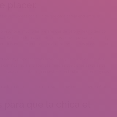
e placer.
 el sexo. Ideas con el fin de que cada pareja encuentre su
ado reconocer mucho las preferencias del otro (y de uno tiempo
exual. Se repiten formas, modos o posiciones que dan seguridad y
ero funcione, recurrir siempre a lo mismo ademas puede aburrir o
otivacion, proponer cosas novedosas y animarse a diferentes
s caminos hacia el placer. Las mejores posiciones sexuales de
licadas o solicitar alguna destreza particular, solo tener ganas
a unica naturaleza seri­a tratar sufrir la novedosa conexion Gracias
 para que la chica el