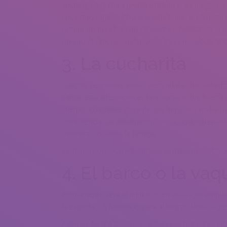
sostenga a la chica (por la espalda o las nalgas),
cosa mas baja. Contra una pared, que preferente
cintura del hombre con las piernas, facilitando la
demasiada friccion, intensidad asi­ como poco laps
3. La cucharita
Cuando se prefiere variar, pero nunca descuidar
h
cama, esta alternativa es una dorso sobre tuerca 
cuerpo, el hombre goza de que abrazar y no ha tra
coincidencia. La penetracion nunca sera extremad
momento G sobre la femina.
Existe posiciones para obtener la mayor penetraci
4. El barco o la vaq
Actualmente sera el adulto quien estara en emplaz
la espalda. La femina lograra al mismo lapso la pe
Ademas facilita 2 variaciones: que la femina se i