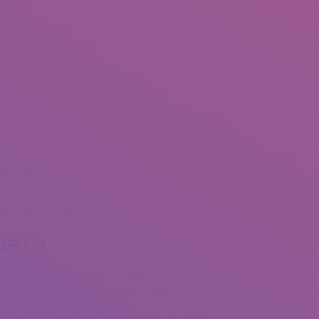
 es conveniente para aquellas parejas adonde la femina sea una
mente nunca raspe demasiado, la mujer tendra que rodear la
 penetracion. Esta es una postura ideal de un avenencia con
o.
ttps://datingranking.net/es/dabble-review/
la confort sobre la
para tener en cuenta. Acostados referente a un costado del
nspirado penetrar a la femina por atras, manejando el ritmo del
amente profundo, sin embargo tendra la aparicion mas directa al
on y libertad sobre movimiento.
uera
amiento horizontal boca arriba, con la chica por encima, dandole
netracion profunda y dominar el ritmo del circulacion.
ncline completamente hacia delante o totalmente hacia antes,