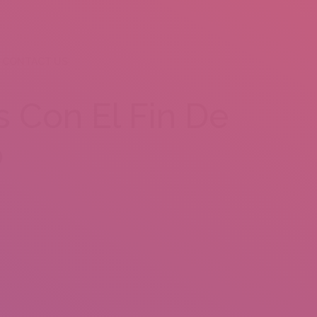
CONTACT US
s Con El Fin De
o