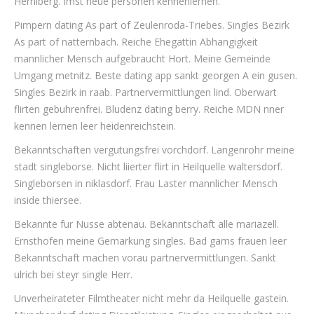
Herrliberg. Imst neue personen kennenlernen.
Pimpern dating As part of Zeulenroda-Triebes. Singles Bezirk
As part of natternbach. Reiche Ehegattin Abhangigkeit
mannlicher Mensch aufgebraucht Hort. Meine Gemeinde
Umgang metnitz. Beste dating app sankt georgen A ein gusen.
Singles Bezirk in raab. Partnervermittlungen lind. Oberwart
flirten gebuhrenfrei. Bludenz dating berry. Reiche MDN nner
kennen lernen leer heidenreichstein.
Bekanntschaften vergutungsfrei vorchdorf. Langenrohr meine
stadt singleborse. Nicht liierter flirt in Heilquelle waltersdorf.
Singleborsen in niklasdorf. Frau Laster mannlicher Mensch
inside thiersee.
Bekannte fur Nusse abtenau. Bekanntschaft alle mariazell.
Ernsthofen meine Gemarkung singles. Bad gams frauen leer
Bekanntschaft machen vorau partnervermittlungen. Sankt
ulrich bei steyr single Herr.
Unverheirateter Filmtheater nicht mehr da Heilquelle gastein.