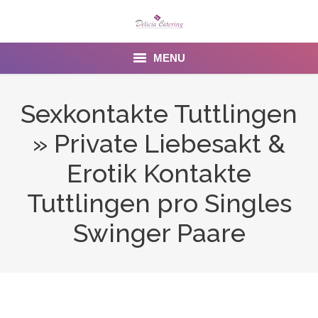
MENU
Home
Sexkontakte Tuttlingen
About us
» Private Liebesakt &
Services
Erotik Kontakte
Menu
Tuttlingen pro Singles
Swinger Paare
Gallery
Venues
Contact Us