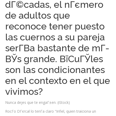
dГ©cadas, el nГєmero
de adultos que
reconoce tener puesto
las cuernos a su pareja
serГ­В­a bastante de mГ­
ВЎs grande. ВїCuГЎles
son las condicionantes
en el contexto en el que
vivimos?
Nunca dejes que te engaГ±en. (iStock)
RocГ­o DГєrcal lo tenГ­a claro “Infiel, quien traiciona un