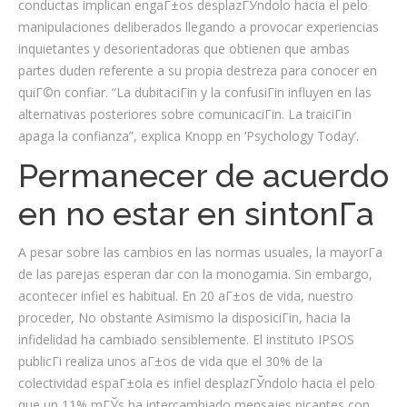
conductas implican engaГ±os desplazГЎndolo hacia el pelo
manipulaciones deliberados llegando a provocar experiencias
inquietantes y desorientadoras que obtienen que ambas
partes duden referente a su propia destreza para conocer en
quiГ©n confiar. “La dubitaciГіn y la confusiГіn influyen en las
alternativas posteriores sobre comunicaciГіn. La traiciГіn
apaga la confianza”, explica Knopp en ‘Psychology Today’.
Permanecer de acuerdo
en no estar en sintonГ­a
A pesar sobre las cambios en las normas usuales, la mayorГ­a
de las parejas esperan dar con la monogamia. Sin embargo,
acontecer infiel es habitual. En 20 aГ±os de vida, nuestro
proceder, No obstante Asimismo la disposiciГіn, hacia la
infidelidad ha cambiado sensiblemente. El instituto IPSOS
publicГі realiza unos aГ±os de vida que el 30% de la
colectividad espaГ±ola es infiel desplazГЎndolo hacia el pelo
que un 11% mГЎs ha intercambiado mensajes picantes con