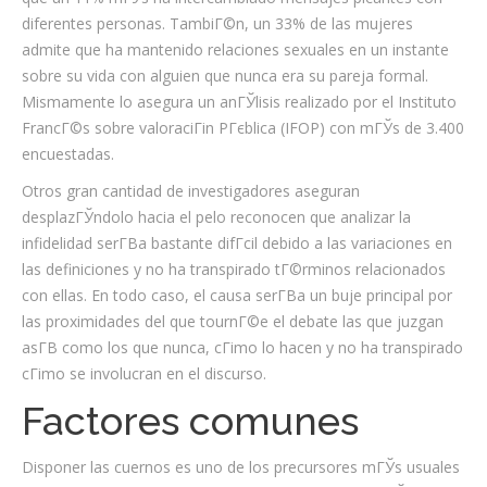
diferentes personas. TambiГ©n, un 33% de las mujeres
admite que ha mantenido relaciones sexuales en un instante
sobre su vida con alguien que nunca era su pareja formal.
Mismamente lo asegura un anГЎlisis realizado por el Instituto
FrancГ©s sobre valoraciГіn PГєblica (IFOP) con mГЎs de 3.400
encuestadas.
Otros gran cantidad de investigadores aseguran
desplazГЎndolo hacia el pelo reconocen que analizar la
infidelidad serГ­В­a bastante difГ­cil debido a las variaciones en
las definiciones y no ha transpirado tГ©rminos relacionados
con ellas. En todo caso, el causa serГ­В­a un buje principal por
las proximidades del que tournГ©e el debate las que juzgan
asГ­В­ como los que nunca, cГіmo lo hacen y no ha transpirado
cГіmo se involucran en el discurso.
Factores comunes
Disponer las cuernos es uno de los precursores mГЎs usuales