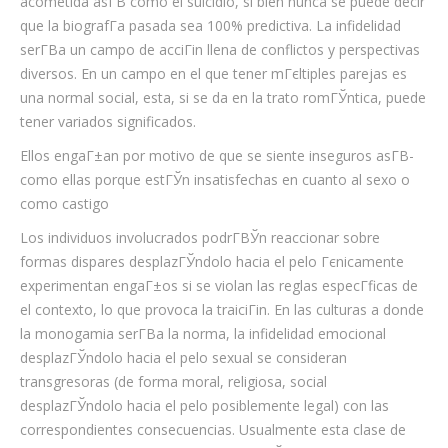
acometida asГ­В­ como el suicidio, si bien nunca se puede decir
que la biografГ­a pasada sea 100% predictiva. La infidelidad
serГ­В­a un campo de acciГіn llena de conflictos y perspectivas
diversos. En un campo en el que tener mГєltiples parejas es
una normal social, esta, si se da en la trato romГЎntica, puede
tener variados significados.
Ellos engaГ±an por motivo de que se siente inseguros asГ­В­
como ellas porque estГЎn insatisfechas en cuanto al sexo o
como castigo
Los individuos involucrados podrГ­ВЎn reaccionar sobre
formas dispares desplazГЎndolo hacia el pelo Гєnicamente
experimentan engaГ±os si se violan las reglas especГ­ficas de
el contexto, lo que provoca la traiciГіn. En las culturas a donde
la monogamia serГ­В­a la norma, la infidelidad emocional
desplazГЎndolo hacia el pelo sexual se consideran
transgresoras (de forma moral, religiosa, social
desplazГЎndolo hacia el pelo posiblemente legal) con las
correspondientes consecuencias. Usualmente esta clase de