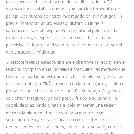
que provocan el divorcio y uno de los dificultades mГЎs
espinosos e intratables que realizan cara los terapeutas de
pareja. Los puntos de riesgo investigado en la investigaciГіn
previa incorporan apuro escaso, disminuciГіn de la
satisfacciГіn sexual desplazГЎndolo hacia el pelo sobre la
relaciГіn, rasgos especГ­ficos de personalidad, actitudes
permisivas referente a el sexo o estar en un contexto social
que apruebe la infidelidad.
El psicoterapeuta estadounidense Robert Weiss recogiГі en el
texto ‘al completo en la infidelidad masculina’ las motivos que
llevan a un varГіn an estafar a su chica. Suelen ser gente que
efectivamente JamГ­ВЎs creyeron en la monogamia, si bien es
probable que le hicieran creer que sГ­ a su pareja. En general,
se sienten inseguros, ya sea por su fГ­sico o su condiciГіn
social, desplazГЎndolo hacia el pelo atraer an una recien
estrenada alma serГ­В­a un estilo sobre vencer ese
sentimiento. En general, nunca son conscientes de estas
repercusiones de las acciones, creen que si su pareja no se
entera, asГ­В­ como que nunca se encuentran realizando