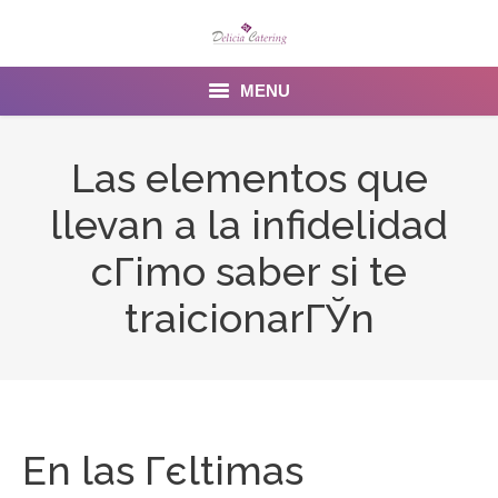
MENU
Home
Las elementos que
About us
llevan a la infidelidad
Services
cГіmo saber si te
Menu
traicionarГЎn
Gallery
Venues
Contact Us
En las Гєltimas