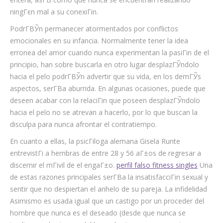
ningГєn mal a su conexiГіn.
PodrГ­ВЎn permanecer atormentados por conflictos
emocionales en su infancia. Normalmente tener la idea
erronea del amor cuando nunca experimentan la pasiГіn de el
principio, han sobre buscarla en otro lugar desplazГЎndolo
hacia el pelo podrГ­ВЎn advertir que su vida, en los demГЎs
aspectos, serГ­В­a aburrida. En algunas ocasiones, puede que
deseen acabar con la relaciГіn que poseen desplazГЎndolo
hacia el pelo no se atrevan a hacerlo, por lo que buscan la
disculpa para nunca afrontar el contratiempo.
En cuanto a ellas, la psicГіloga alemana Gisela Runte
entrevistГі a hembras de entre 28 y 56 aГ±os de regresar a
discernir el mГіvil de el engaГ±o.
perfil falso fitness singles
Una
de estas razones principales serГ­В­a la insatisfacciГіn sexual y
sentir que no despiertan el anhelo de su pareja. La infidelidad
Asimismo es usada igual que un castigo por un proceder del
hombre que nunca es el deseado (desde que nunca se