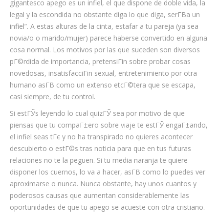
gigantesco apego es un infiel, el que dispone de doble vida, la
legal y la escondida no obstante diga lo que diga, serГ­В­a un
infiel”. A estas alturas de la cinta, estafar a tu pareja (ya sea
novia/o o marido/mujer) parece haberse convertido en alguna
cosa normal. Los motivos por las que suceden son diversos
pГ©rdida de importancia, pretensiГіn sobre probar cosas
novedosas, insatisfacciГіn sexual, entretenimiento por otra
humano asГ­В­ como un extenso etcГ©tera que se escapa,
casi siempre, de tu control.
Si estГЎs leyendo lo cual quizГЎ sea por motivo de que
piensas que tu compaГ±ero sobre viaje te estГЎ engaГ±ando,
el infiel seas tГє y no ha transpirado no quieres acontecer
descubierto o estГ©s tras noticia para que en tus futuras
relaciones no te la peguen. Si tu media naranja te quiere
disponer los cuernos, lo va a hacer, asГ­В­ como lo puedes ver
aproximarse o nunca. Nunca obstante, hay unos cuantos y
poderosos causas que aumentan considerablemente las
oportunidades de que tu apego se acueste con otra cristiano.