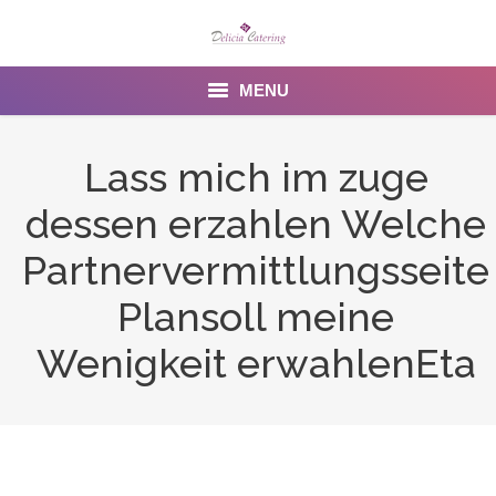
MENU
Home
Lass mich im zuge
About us
dessen erzahlen Welche
Services
Partnervermittlungsseite
Menu
Plansoll meine
Wenigkeit erwahlenEta
Gallery
Venues
Contact Us