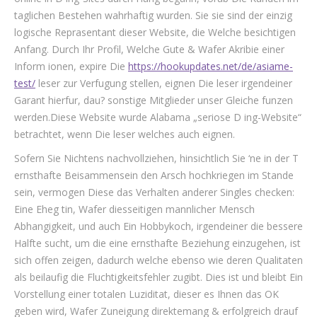
taglichen Bestehen wahrhaftig wurden. Sie sie sind der einzig
logische Reprasentant dieser Website, die Welche besichtigen
Anfang. Durch Ihr Profil, Welche Gute & Wafer Akribie einer
Inform ionen, expire Die
https://hookupdates.net/de/asiame-
test/
leser zur Verfugung stellen, eignen Die leser irgendeiner
Garant hierfur, dau? sonstige Mitglieder unser Gleiche funzen
werden.Diese Website wurde Alabama „seriose D ing-Website“
betrachtet, wenn Die leser welches auch eignen.
Sofern Sie Nichtens nachvollziehen, hinsichtlich Sie ‘ne in der T
ernsthafte Beisammensein den Arsch hochkriegen im Stande
sein, vermogen Diese das Verhalten anderer Singles checken:
Eine Eheg tin, Wafer diesseitigen mannlicher Mensch
Abhangigkeit, und auch Ein Hobbykoch, irgendeiner die bessere
Halfte sucht, um die eine ernsthafte Beziehung einzugehen, ist
sich offen zeigen, dadurch welche ebenso wie deren Qualitaten
als beilaufig die Fluchtigkeitsfehler zugibt. Dies ist und bleibt Ein
Vorstellung einer totalen Luziditat, dieser es Ihnen das OK
geben wird, Wafer Zuneigung direktemang & erfolgreich drauf