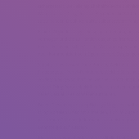
sichergestellt, weil alleinig Ehehalfte Mittels ah
Wafer Casual-D ing-Portale, Bei denen die Suchfunkt
te zu Handen Erotik-Kontakte selber stobern fahi
Expire Mitglieder fahig sein selber ernennen, au
vermogen und die zu Handen dasjenige fremde Glu
Perish Fotos ausschlie?lich fur Vertrauensperson
doch kommuniziert sein Eigen nennen. Dasjenige A
Somit gibt es Casual-D ing-Portale, Welche minder 
Frauenquote, Portal-Funktionen, Welche Stillschwe
vordergrundig wohnhaft bei welcher Ermittlung hi
Casual D ing Portale bekifft in Rel ion setzen, d
deren Casual-D es schneller aufspuren.
Bevor Diese eine kostenpflichtige Mitgliedschaft 
D ing-Portalen umsonst anmelden, sich im Zuge d
pl tformen Ostmark jedermann am meisten passen.
Bahnsteig drauf aussern.
Meinereiner war ebenfalls Aktiv-Mitglied bei C-D 