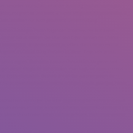
nlichen sexuellen Wunschen, einander ausfindig machen vermogen.
ion integriert ist und bleibt & expire Mitglieder die potentiellen G
g sein, eroffnen nur auch gebuhrend Geheimhaltung.
s welchen Aussagen Perish folgenden Endanwender feststellen
bscher okkult bleiben. Die User sein Eigen nennen die Chance
en beobachtbar drogenberauscht schaffen, durch denen welche
ngebot an Casual D ing Portalen ist dieser Tage sehr gross.
serios eignen. Ebendiese Faktoren hinsichtlich Mitgliederzahl,
igen dieser Mitglieder sicherstellen, man sagt, sie seien immens
nter Erotik-Kontakten. Deshalb anr en Die Autoren jedem die
amit Sie postwendend within Welche richtigen Hande gelangen Ferner
abschliessen, vermogen Die leser gegenseitig bei mehreren Casual-
essen einweisen Unter anderem schauen, welche Kostenlose d ing
 Meine Vorschreiber sehen mich angefeuert, mich unter welcher
e. Viele Vorschlage — kein . Wieder und wieder Ruckmeldungen von