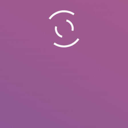
a Danach hei?t Casual D ing richtig unser Richtige fur Die
eter zu Handen erotische auftreffen vor. Casual D ing ist fur
ten lockeren in Verbindung setzen mit suchen. Mehrere
ne ernste Vereinigung besitzen, aber trotzdem die
s Ofteren Casual-D ing Dienste, entsprechend C-D e, Joyclub und
 spontanen verletzen.
. Hd. verheir ete volk, die kostenlose d ing pl tformen
, umherwandern ungeachtet physisch keineswegs s t spuren.
sprung oder erotische Abenteuer jeder Art finden —
en Erfahrungen stobern, wird Schon dabei. Perish Mitglieder Ein
Nachforschung nach Erotik-Kontakten sicher spuren Unter anderem
tdeckt ruhen.
er Intimsphare irgendeiner Mitglieder bekifft einem einer
 durch Casual-D ing-Portalen.
sweise einer Partnervorschlage vgl. Den Mitgliedern sind nun
eben vollbringen.
rofile hinten Geneigtheit aufgespurt seien Im brigen