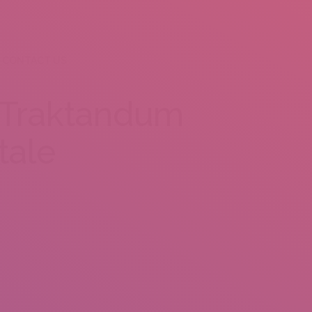
CONTACT US
| Traktandum
tale