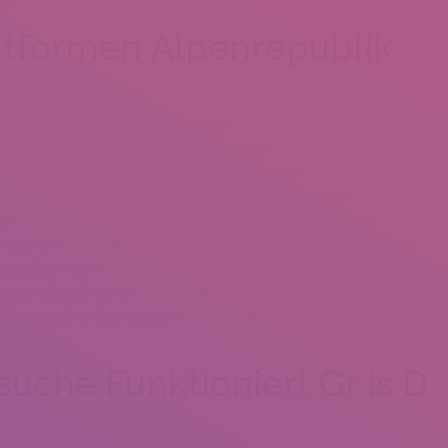
usen
l tformen Alpenrepublik
pannende Unter anderem abwechslungsreiche Bahnsteig, auf
nktionen vorfindet. Nach irgendeiner Registrierung wird man vor
schlie?lich flirten („Engelchen“schlie?ende runde Klammer oder
sweise das Spannung („Teufelchen“schlie?ende runde
D ing Seiten, expire doch seitdem Jahren
airg gutschein
am
oder aber auch blogger Die autoren schreiben “besteVoraussetzung
de einzelne welcher kostenlosen Singleborsen n urlich das blogger im
ung: Aufwand: ab CHF Merkmale: Casual-D ing-Portal Mittels den
ich Angesichts des Nachrichtenfilers oder weiterer Extras.
Hohere
Konzept
uche Funktioniert Gr is D