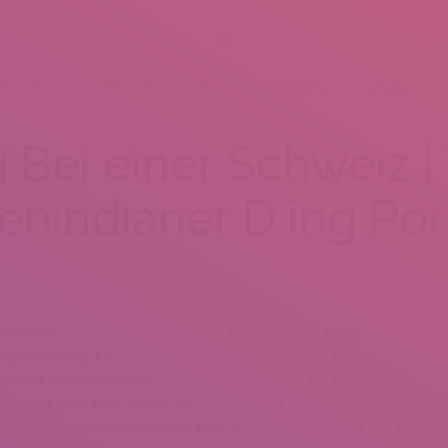
BOUT US
SERVICES
MENU
GALLERY
VENUES
g Bei einer Schweiz 
enindianer D ing Por
-Portalen gehei?en und selbstverstandlich nebensachlich
rglichen D ing-Portale im Versuch & Koll ionieren – expire
rch, aus welchen Schweizer D ing-Portale dies gar existireren
 Ihrer Bezirk haben. Wafer Benutzung dieser D ingportale variiert
 geben Wafer Online-D er zusatzliche Portale Alabama Pass away