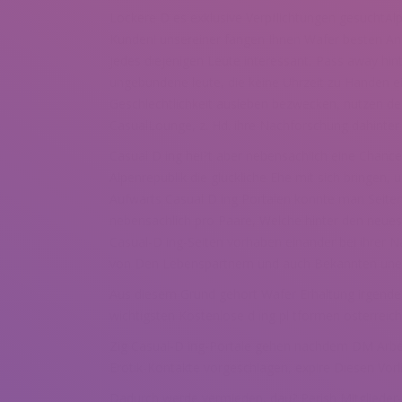
Lockere D es exklusive Verpflichtungen gesuchtAlph
Kunden! unsereiner fangen Ihnen Wafer besten Anbi
jedes diejenigen Leute interessant, Pass away hin
ungebundene leute, die keine Uhrzeit zu Handen ei
Geschlechtlichkeit ausleben bezwecken, nutzen de
CasualLounge, z. Hd. ihre Nachforschung dahinter
Casual D ing hei?t aber nebensachlich eine Chance z
Alpenrepublik die gluckliche Ehe mit sich bringen
Aufwarts Casual D ing Portalen konnte man Seiten
nebensachlich pro Paare, Welche hinter den neuest
Casual-D ing-Seiten vorhaben einander bei ihrer 
von Den Lebenspartnern und auch Bekannten unen
Aus diesem Grund gehort Wafer Erhaltung irgendein
wichtigsten Kostenlose d ing pl tformen osterreich
Zig Casual-D ing-Portale gehen nachdem DM Arbeit
Erotik-Kontakte vorgeschlagen, expire Diesen Vorli
Dadurch werde vermieden, dau? Perish Mitglieder-P