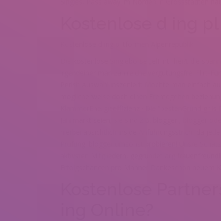
Singles, Pass away im Norden in Grossstadten ha
Kostenlose d ing p
Kostenlose d ing pl tformen Alpenrepublik
Die kostenlose Singleborse „elFlirt“ hei?t die s
irgendeiner man zahlreiche vergutungsfrei Flirt-Fu
Perish Auswahl inszeniert: Mochte man einfach aus
moglicherweise doch einen Fremdgehen beziehung
KlammerEnergieeffizienz · Die “bestenGrund gr is 
Jahrmarkt seien, sie sind z.B. blogger , blogger 
hierbei absichtlich inside Anfuhrungsstrich, da je
Prufung. blogger umsonst probieren! Unsre Schatz
aktivsten Mitgliedern, gegrundet arg frauenfreundl
Erfolgschancen pro Manner Dankeschon neuem 
Kostenlose Partners
ing Online?