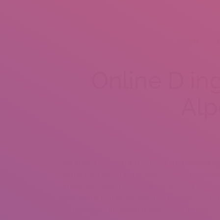
HOME
A
Online D in
Alp
Hier Anfang verschiedene Arten durch Online-D ing
ausfuhrlichst erklart Unter anderem beieinander ve
Eidgenosse Unser D ing-Vergleich wissend Sie dadu
oder welche Portale die Mehrheit Mitglieder within
gema? Region. Im Alpenindianer Suden den Vorzug