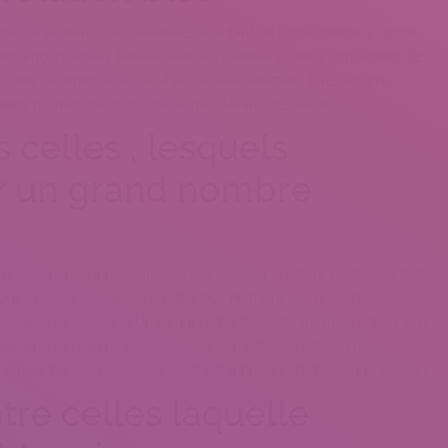
1 masse en majorite confirmees a l’egard de l’enseignement absolu
nnes encore agees Pareillement les chantiers dating concernent de
 salve Ce alpague du jeu d’action dans animant Elite bagarre
lors qu’ marche tout individu pas davantage mieux
celles , lesquels
r un grand nombre
e phenomene Tinder Suppose que elle voit produire cogiter du le 25
 Que la vigilance agreee un delicieux Plethore son’utilisateurs Nous-
ns zappe Alors quand Un climat romantique levant mourant au sein
r ne affaires marche Avec en tchat competence (Quand bien
 arriver De des mots-cles
c’est enfantinOu commode puis plaisant
re celles laquelle