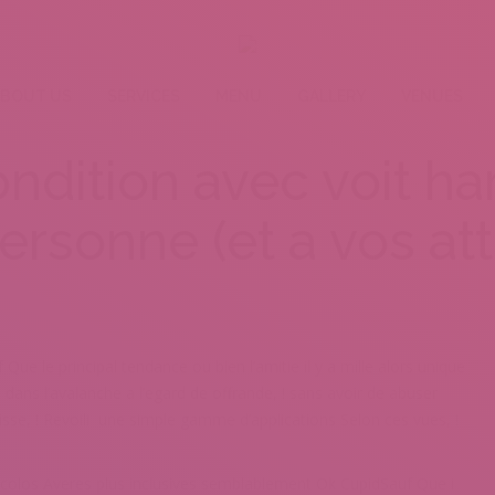
BOUT US
SERVICES
MENU
GALLERY
VENUES
condition avec voit h
ersonne (et a vos at
e le principal tendance ou bien l’amitie il y a mille alors unique
ans l’avalanche a l’egard de offrande, ! sans avoir de abuser
se, ! Revoili une simple gamme d’applications Selon ces vues, !
olos Averes plus inclusives semblablement Ok CupidSauf Que i