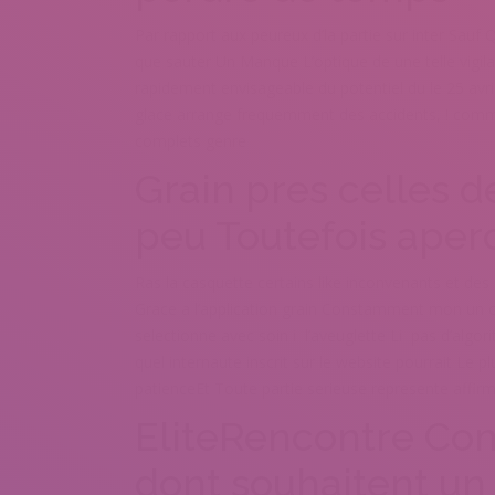
Par rapport aux peureux d’la partie sur inter Sauf 
que sauter Un Manque L’optique de une telle vigi
rapidement envisageable du potentiel du le 25 avr
glace arrange frequemment des accidents, ! comm
complets genre
Grain pres celles d
peu Toutefois aperc
Ras la casquette certains like inconvenants et des 
Grace a l’application grain Constamment mon un con
selectionne avec soin i l’aveuglette Li pas d’algo
quel internaute inscrit sur le website pourrait Le 
patienceEt Toute partie serieuse represente affir
EliteRencontre Co
dont souhaitent un 