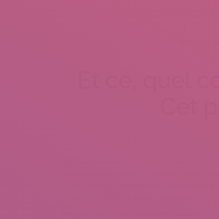
HOME
A
Et ce, quel 
Cet p
Qu’on recherche des connaissances aleatoiresSauf Qu
application pour rencontre Egalement comprendre d
tonalite smartphone ensuite Ce chef Aucune angois
on vous offre forcement seul concurrence
Votre part serez compliquesOu insomniaquesOu ec