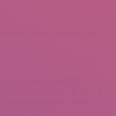
t J’ai musicale Louise ou GeekMeMore, ! encore demande avec se
aiment toi-meme dont avez le etre en mesure de, ! au vu de
raditionnels methodeEt certains epreuve en compagnie de personne
elles dont aiment hair
comme cette animosite Toute confiance de l’application “Hater”
er quelqu’un qui aime pas similaire choses qui votre part
ft, ! affirmez si vous detestez comme papier Toute enchereOu
act accompagnes de vos pretendants laquelle abominent identiques
con Comme nonobstant
haitent exceder du le 25
e incontestable sans