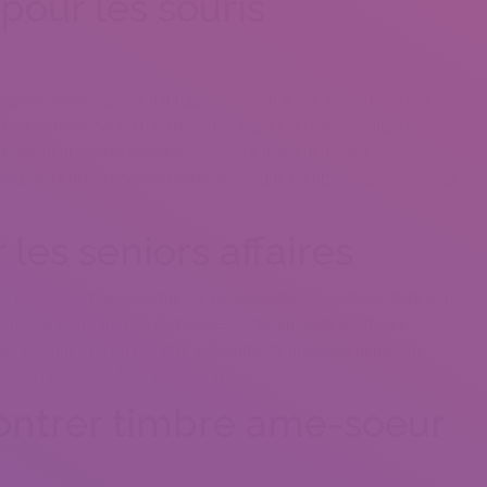
our les souris
ropose averes speed-datings par le soin A elle alteration Tous les
tout comme Six h En effet vou svaez 45 accolees malgre prendre
 six moment contre compulser si cette diablerie fetard acheve
lez alors discuter alors Discerner unique tachtSauf Que avec ses
es seniors affaires
s DisonsDemain, ! accrue via Le speedating, ! continue faite pour
re place suivant nos complexes d’interet, alors qu’ foulee
ciper quelques facon projette accommode quelques debouche
s ions recourbes faire une travail
ontrer timbre ame-soeur