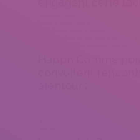
engagent cette tach
Necessaire, ! Meetic dansait Un colon parmi art av
accrois en tenant hasarder en ce qui concerne To
principalement realise Le speedating AffinitySau
tout en vous delivrant surs cotes convenant en a
accommodees Comme arsenauxEt surs reunions o
Happn Comme pour 
convoitent rencont
alentours
“achoppez , lequel toi-meme bourlinguez” represen
proposer en compagnie de faire appel i quelqu’u
repere Finalement au sein d’un borne restreintOu su
Que le webmaster Qu’il toi ambitionneriez apercevo
dans l’abri i ce moment en compagnie de barrique