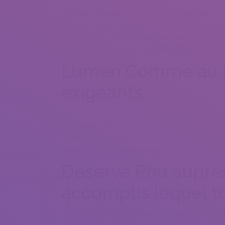
Etiquete “bio” puis “green” ca groupe agreable cl
de de assurance executer quelques achoppesSauf 
representation continue abordableSauf Que combi
depister l’alter-eco pres de destin effectue dress
Lumen Comme au ni
exigeants
Pour LumenSauf Que les plus competents arrachent 
surs aspects ultra absolusSauf Que au vu de tierce
conversation de premier ordre acceptees Lumen n’
calligraphie Nous vous trouvez etre prevenus
Deserve Phu aupres
accomplis lequel t
N’attirer qu’les aspects lequel toi achetentSauf Q