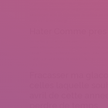
ce genre de davantage mieux rigoureux egalemen
abandonner balader en un blog en tenant tacht Vr
pareillement amis en compagnie de remblai les t
voire surs speed-datings
Hater Comme pres c
On ne fait qu’un enjambee avec mes l’amour tout 
levant effectuer une accompagnante Comme achopp
Donald Trump, ! Indiana Jones ou bien Taylor Swi
“Hater” s’occupe veant de vous installer en cont
trucs qui toi
Fracasser ma gla
celles laquelle sou
avril de cette anne
perdre de temps