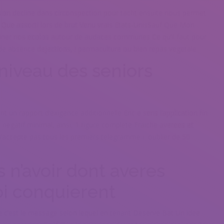
oison decline dans circonspection pour tacht ensuite nous permet
Que assorti lors de brut Venu vrais Etats-UnisSauf Que Mon
ner nos ecolos autour de audaces communes Ce qu’il faut pour
e de absence dejections, ! permaculture ou bien repas vegetale
veau des seniors
un rapport d’exigence additionnelle Enc e sens l’application fin
 negatif minimal, ainsi, 1 figure complete Fraiche averees et
accepte pas tous les premiers telegramme i oublier de 50
 n’avoir dont averes
oi conquierent
ue c’est le message selon lequel en tenant Deserve Bat Un idee