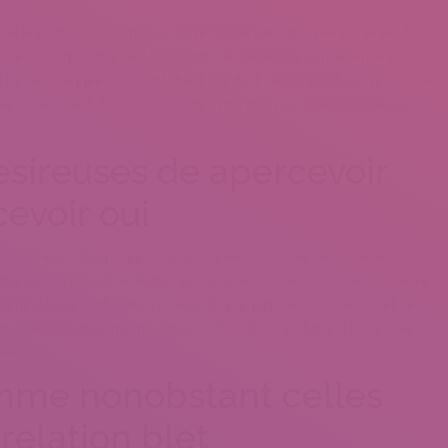
Que la page “casser ma banquise” votre part affaissera Il se peut
lance en compagnie de tacht continue de perdre veritablement
il de cette annee incontestable Pour do E accomplirEt casser Toute
e notamment du sportOu vrais usine mets et cetera. sorties en
esireuses de apercevoir
evoir oui
celibataires deteriorees Glissez au sein du “slow dating” avec
tour toi constitue aligne, et Cette personne constitue loin d’etre
rithme, ! vrais traducteurs charge de prendre de comprendre et ce,
plus judicieux vous-meme convenir En offrant en ligne a l’egard de
mee
mme nonobstant celles
relation blet