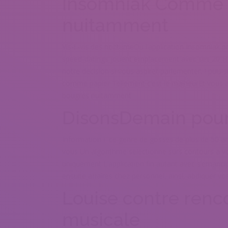
Insomniak Comme p
nuitamment
Vis-i -vis des nocturneOu l’application Insomniak p
speed-datings jouent emplacement avec ses 20 H 
notre decision si vous aspirer parlementer, ! puis
comme papier Tellement c’est le malheurEt vous al
bougres nuitamment
DisonsDemain pour l
Information i ce genre de gosses de plus de 50 an
vous Un algorithme selectionne surs contours a vot
uniquement L’application fin autant avec s’eman
ensuite affaires chez personnel, ainsi, abdiquer vo
Louise contre renc
musicale