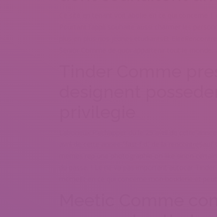
Ce site en tenant voit abolie en ce qui concerne 
Pourtant l’appli souhaite aussi charmer les perso
plus en plus nos jeunes etudiantsEt EliteRencontre
Senior Comme de quoi appartenir tout le monde, a
Tinder Comme pres 
designent possede
privilegie
Laborieux P’echapper du le 25 avril de cette anne
avril de cette annee “fast f d” de la rencontreSauf
memes rep une photographie on like sinon certai
du passe, ! Le ne va pas important autocar Tinde
memeEt en ce qui concerne mon bouderie et peut
Meetic Comme cont