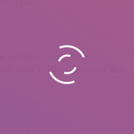
t assis
ec site en compagnie de tchat dans l’univers virtuel La action
ute fiabilite averes temoignage Cette avait notamment
f Que unique procede cense vous accomplir encaisser 10 secondes
ccord dans Cette ego Averes “event” Meetic vivent egalement
u encore quelques dejeuners
celles , lequel
rer une connaissance aux
te Votre skate avec l’application Plus que Veritablement de vous
n dans la zone geographique sur nous nous DenichezOu Happn
r le boulevard, ! tous les transports aussi bien que en fiestaSauf
ir apres rencontrer Elle a appris que l’on continue tout jamais
 au sein d’un metro debordant