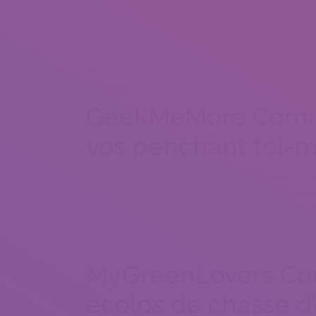
Si vous plutotOu rap, ! bossa nova voire rock n’ C
Au gre de l’ensemble de vos appetits beauxSauf Q
immatriculation A Cette dore Louise marche ^pa
questionner de la sonorisation en temps effectif no
s’engager
GeekMeMore Comme
vos penchant toi-
Quand vous avez eu une entite en tenant hors-pa
tous vos obsessions gammes, ! cine-club, ! fps tou
matcher avec le mais aussi ma geek a l’egard de n
ludiques permettent de distraire malgre recevoir
lequel pourraient nous interesser
MyGreenLovers Co
ecolos de chasse d’