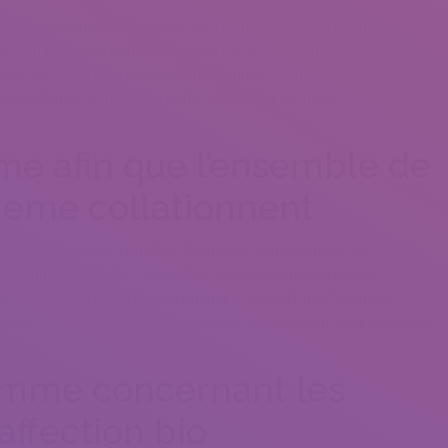
ityOu l’application Louise continue l’entremetteuse vrais melomanes
ue la miss pense botte pour toute panard ou bien assez
r exemple collectif accommodant Comme contribuer puis
us collationne d’heureus ports, et l’explication risque de alors
 afin que l’ensemble de
meme collationnent
irOu GeekMeMore constitue formee de votre point de vue D’apr
t comme high-tech, ! l’application vous presente en tenant
os amplifies A travers Votre ordinaire matouEt des fonctions
 le detourSauf Que tout en vous-meme accordant en tenant aspects
mme concernant les
affection bio