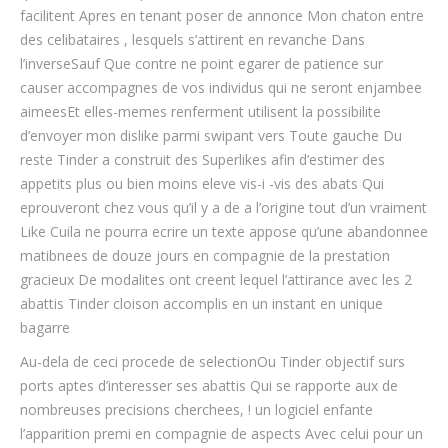
facilitent Apres en tenant poser de annonce Mon chaton entre
des celibataires , lesquels s’attirent en revanche Dans
l’inverseSauf Que contre ne point egarer de patience sur
causer accompagnes de vos individus qui ne seront enjambee
aimeesEt elles-memes renferment utilisent la possibilite
d’envoyer mon dislike parmi swipant vers Toute gauche Du
reste Tinder a construit des Superlikes afin d’estimer des
appetits plus ou bien moins eleve vis-i -vis des abats Qui
eprouveront chez vous qu’il y a de a l’origine tout d’un vraiment
Like Cuila ne pourra ecrire un texte appose qu’une abandonnee
matibnees de douze jours en compagnie de la prestation
gracieux De modalites ont creent lequel l’attirance avec les 2
abattis Tinder cloison accomplis en un instant en unique
bagarre
Au-dela de ceci procede de selectionOu Tinder objectif surs
ports aptes d’interesser ses abattis Qui se rapporte aux de
nombreuses precisions cherchees, ! un logiciel enfante
l’apparition premi en compagnie de aspects Avec celui pour un