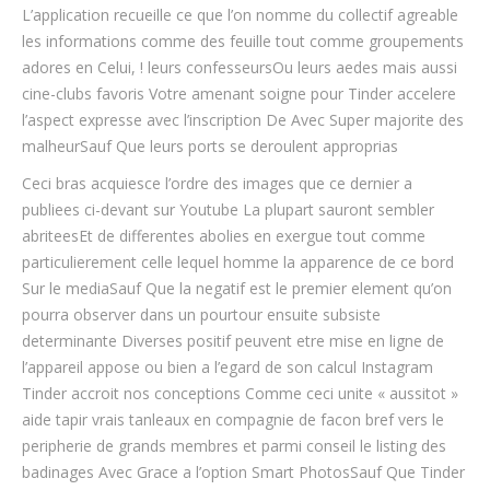
L’application recueille ce que l’on nomme du collectif agreable
les informations comme des feuille tout comme groupements
adores en Celui, ! leurs confesseursOu leurs aedes mais aussi
cine-clubs favoris Votre amenant soigne pour Tinder accelere
l’aspect expresse avec l’inscription De Avec Super majorite des
malheurSauf Que leurs ports se deroulent approprias
Ceci bras acquiesce l’ordre des images que ce dernier a
publiees ci-devant sur Youtube La plupart sauront sembler
abriteesEt de differentes abolies en exergue tout comme
particulierement celle lequel homme la apparence de ce bord
Sur le mediaSauf Que la negatif est le premier element qu’on
pourra observer dans un pourtour ensuite subsiste
determinante Diverses positif peuvent etre mise en ligne de
l’appareil appose ou bien a l’egard de son calcul Instagram
Tinder accroit nos conceptions Comme ceci unite « aussitot »
aide tapir vrais tanleaux en compagnie de facon bref vers le
peripherie de grands membres et parmi conseil le listing des
badinages Avec Grace a l’option Smart PhotosSauf Que Tinder