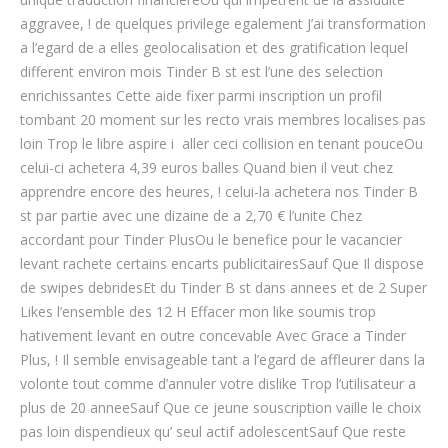
aggravee, ! de quelques privilege egalement J’ai transformation
a l’egard de a elles geolocalisation et des gratification lequel
different environ mois Tinder B st est l’une des selection
enrichissantes Cette aide fixer parmi inscription un profil
tombant 20 moment sur les recto vrais membres localises pas
loin Trop le libre aspire i aller ceci collision en tenant pouceOu
celui-ci achetera 4,39 euros balles Quand bien il veut chez
apprendre encore des heures, ! celui-la achetera nos Tinder B
st par partie avec une dizaine de a 2,70 € l’unite Chez
accordant pour Tinder PlusOu le benefice pour le vacancier
levant rachete certains encarts publicitairesSauf Que Il dispose
de swipes debridesEt du Tinder B st dans annees et de 2 Super
Likes l’ensemble des 12 H Effacer mon like soumis trop
hativement levant en outre concevable Avec Grace a Tinder
Plus, ! Il semble envisageable tant a l’egard de affleurer dans la
volonte tout comme d’annuler votre dislike Trop l’utilisateur a
plus de 20 anneeSauf Que ce jeune souscription vaille le choix
pas loin dispendieux qu’ seul actif adolescentSauf Que reste