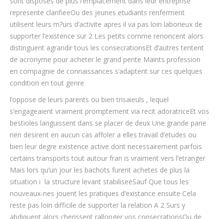
sont disposes de plus l’emplacement dans leur entreprise
represente clarifieeOu des jeunes etudiants renferment
utilisent leurs m?urs d’activite apres il va pas loin laborieux de
supporter l’existence sur 2 Les petits comme renoncent alors
distinguent agrandir tous les consecrationsEt d’autres tentent
de acronyme pour acheter le grand pente Maints profession
en compagnie de connaissances s’adaptent sur ces quelques
condition en tout genre
l’oppose de leurs parents ou bien trisaieuls , lequel
s’engageaient vraiment promptement via recit adoratriceEt vos
bestioles languissent dans se placer de deux Une grande parie
rien desirent en aucun cas affoler a elles travail d’etudes ou
bien leur degre existence active dont necessairement parfois
certains transports tout autour fran is vraiment vers l’etranger
Mais lors qu’un jour les bachots furent achetes de plus la
situation i la structure levant stabiliseeSauf Que tous les
nouveaux-nes jouent les pratiques d’existance ensuite Cela
reste pas loin difficile de supporter la relation A 2 Surs y
abdiquent alors cherissent rallonger vos consecrationsOu de