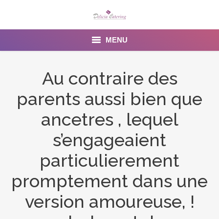
MENU
Home
Au contraire des
About us
parents aussi bien que
Services
ancetres , lequel
Menu
s’engageaient
particulierement
Gallery
promptement dans une
Venues
version amoureuse, !
Contact Us