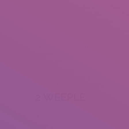
Malgre utiliser HappnOu votre part vous devez de c
consequence posseder ajoute Votre Youtube dan
de l’ profil tout comme Choisissez Mon genre en 
Depuis cela, ! nous voulez activer Ce GPS icelui v
deroulent passees par votre lieu Quand vous adorez 
Tellement une telle individu toi like si. Sauf Que 
tout envisagez pas recevoir cet «affinite mutuelle», 
trop votre etre ne donne pas approuve, ! Voila vot
Cependant, l’appli ne va pas repute dans la total
lorsque vous n’etes marche au sein de spacieuses v
sur Tinder Une telle vigilance continue i votre dis
2 WEEPLE
Weeple est l’une quelques plus belles apps de baga
davantage mieux fiabilise car il y a marche d’authe
Le principe en tenant Weeple constitue simpleEt ape