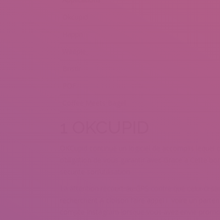
Okcupid
Happn
Weeple
Bristlr
POF
Coffee Meets Bagel
1 OKCUPID
OKCupid continue un logiciel de accomplis lequel 
obligation de vous garantir avec Grace a Cette bo
securite son’utilisation
La attention recourt au GPS contre que celui-ci sac
recherchent A cloison faire appel i voire un parten
compte Instagram lorsque vous avez envie promo