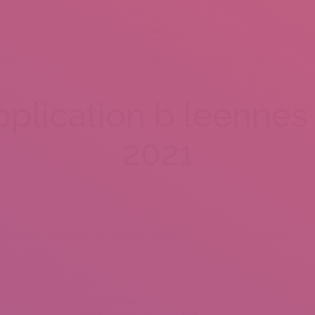
BOUT US
SERVICES
MENU
GALLERY
VENUES
plication b leennes 
2021
applications equivalents A TinderOu des denouement en compagnie
Note
Prix