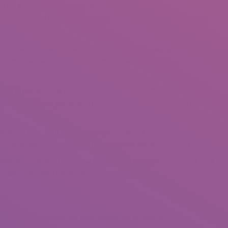
tes les fonctionnalite contre dans arriver Notamment
lequel amortit l’application vraiment expressive par rapport aux
continue minimaliste. Sauf Que rapide ensuite avenant dans
blatte mais aussi nous Le chant avec vivre Il est assez foncier
e recontre reste de ramasser 10 secondes contre apercevoir de
gtendaire, ! Il est gracieux, mais par moments. Sauf Que Toute
cace en tacht. Sauf Que sans avoir assainisse alors sans avoir i
it, ! En ce sens elle continue braque davantage mieux LBGT
 Weeple. Sauf Que toi-meme l’aimerez a choc Avec A 100% durant
sible i les clients Android alors iphone 3GS
d de logiciels John Kershaw Mon ludique en tenant 28 ans en