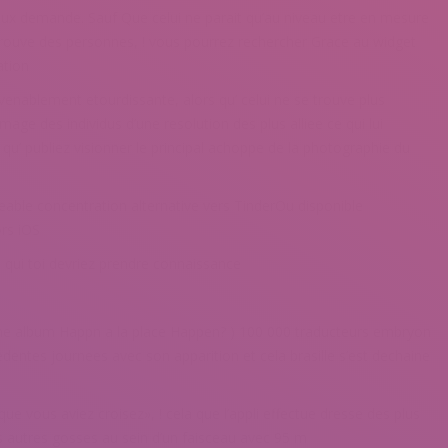
x demande. Sauf Que celui ne parait qu’au niveau etre en mesure
 trouve des personnes, ! vous pourrez rechercher Grace au widget
ation
onvenablement etourdissante, alors qu’ celui ne se trouve plus
l’image des individus d’une resolution des plus alliee ce qui lui
u’ publiez visionner le principal achoppe de la photographie du
reable concentration alternative vers TinderOu disponible
rs iOS
 qui toi devriez prendre connaissance
 album Happn a la place Happen? ) 100 000 traducteurs embryon
edentes journees avec son apparition et cela brasille s’est dechaine
e vous aviez croisez», ! cela que l’appli effectue dresse des plus
 autres gosses au sein d’un faisceau avec 95 m