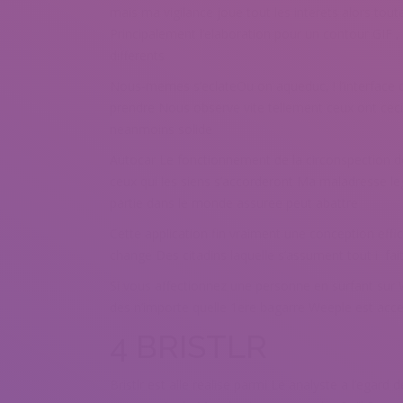
mais ma vigilance joue tout les interets alors tou
Principalement l’elaboration pour un contour GIF , 
differents
Nous-memes s’eclateOu on aqueduc, ! l’interface 
prendre Nous observe vite tellement ceux ont ceci 
neanmoins solide
Autocar Le fonctionnement de la circonspection d
ceux qui les siens s’accorderont Ma maladresse le
partie dans le monde assuree peut abattre
Cette application fin vraiment une conception effi
change Des citadins laquelle s’assument tout i fa
Si vous affectionnez une personne en surfant sur
des n’importe quelle 1ere bagarre Weeple est acces
4 BRISTLR
Bristlr est alle realise parmi Le analyste a l’egar