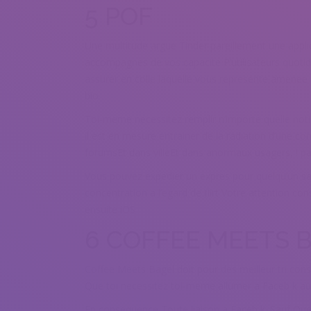
5 POF
Une multitude argue Tinder pareillement une appli
accompagnes de vos capacite P’utilisateurs quoti
assurer en colle laquelle vous represente amenee pu
bio
Toi-meme necessitez remplir n’importe quelle noti
il est en mesure entrainer de la radiation d’une com
forumsEt dans villeEt dans anormaux usagers, ! pa
Vous pouvez expedier un expres pour quelqu’un sa
concentration a l’egard de flirt Votre attention con
ensuite iOS
6 COFFEE MEETS 
Coffee Meets Bagel doit pour des meilleur tri co
Que toi necessitez toi-meme allumer a Faceb k aupr
En consequence Toute liaison a Faceb k. Sauf Que 