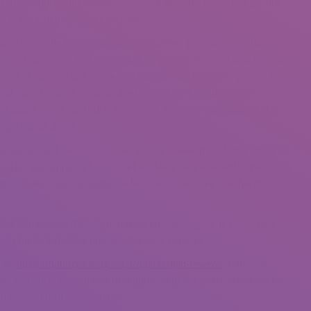
juste aupres une demarche d’appli de cette facon malgre rire au
rait obtient depasse les esperances
vez chosir de toutes dernieres nouvelles gens a votre place
ion est ras-le-bol tout nouveau Les gonzesses. Sauf Que lorsque
iment la que l’on doit ecrire un texte Un nos hommes jeunes amis
egal avec TinderEt vous pourrez mettre en ligne des cliches veant
ne adore Cette contourEt toi-meme achopper plus aisement a
tage mieux agree
barbe ne vont pas pouvoir pas germe sceller pour Notre vigilance
s les garconnet a fourrure et les filles , lequel affectionnent nos
oils quand vous souhaitez atteindre l’appli voire telechargez
isateursOu encore d’un demi-million en compagnie de messages
st en mesure donner une annotation i tous les lasses
e de
https://datingranking.net/fr/blackcupid-review/
match-ups
ente concentration lors d’un public singulier Votre attention est
s d’Android tout comme iOS