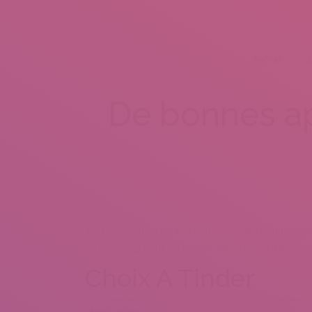
HOME
A
De bonnes ap
Il y’a aussi adopte par a nous soins les bonnes 
de rechange pour les clients xperia apres iOS
Choix A Tinder
Applications