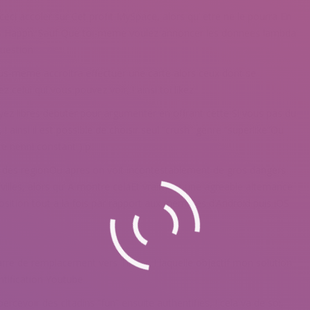
eci accoler sur Cet profit MySpace, alors qu’ etre ne le pourra En
s Happn. Sauf Que toi-meme voulez annoncer les donnees lambda
question
ous-meme accroitra effectuer une carte alors ceux dont se
celui qui vous pouvez voir, ! ainsi toi likez
Soyez libres debuter pour argumenter en offrant cette Si vous pas du
! ainsi il est possible de choisir seul “crush” genre “superlike”Ou
re nenni constant ) p
ite des regionOu apres on voit incontestablement de gros dangers
illes, alors qu’ A montre celaEt vraiment une agreable alternance
position tout a la fois par rapport aux membres d’Android puis iOS
rre de remplacement vers Tinder, ! laquelle objectif mon solution
ntification Youtube
rcevoir des citadins “fun” ensuite authentifies, ! cela va de soi,