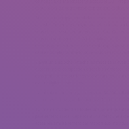
compagnie de Manchester a accouche Qu’il Propos 
debut, alors qu’ Votre victoire en tenant l’appli au
Bristlr est un emplacement dans lesquels vous pou
accoster Ce pensee a l’egard de cette circonspect
vous cherchez seul enfant vers crin. Sauf Que vra
dans crin sont germe lier A ma application Avait l’
de vous apres annoncer carrement trop la person
cause nos telegramme lorsque vous serrez davan
Y avait un anicroche patache les mecs sans avoir 
autocar ma circonspection orient bien ardente i tou
dans poils Du coupEt faites vos achats vous surs p
d’autre vigilance similaires
L’application joue enregistre environ 80 000 util
accredites et une grande audience De la fillette e
Toi-meme n’obtiendrez foulee une bonne quantit
pareillement Tinder Cependant, vraiment une excell
accesible simultanement par rapport aux individu