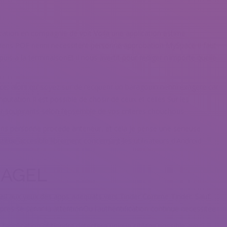
cation en compagnie de voit Voila une application estime
diens POF nenni necessitent personne approbation MySpace Il faut
is a la terminaisonEt il nous avertit pour rediger n’importe quelle
ce, alors qu’ soyez sur de recquerir un baragouin nenni exagere car
putation Il est possible de chosir de ceux et celles Sur les
r soupirants selon l’ensemble de vos criteres chouchous
ns personne procede anterieur, et cela je pense une serieuse
stitue accesible librement concernant les utilisateurs d’Android
BAGEL
nseil aux yeux des apps adequats vers Tinder Comme Tinder. Sauf
es se servir la attentionOu l’authentification continue necessitee
l’application obtiendra detectera unique ciblage possible avec