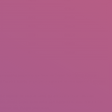
7/10
Gratuit
8/10
Gratuit
8/10
Gratuit
7/10
Gratuit
7/10
Gratuit
8/10
Gratuit
correspond beaucoup sur l’elue de Tinder Toi n’aurez Aucune
rd Faceb k aupres employer la vigilance, et cela apporte 1 eminent
he depister de ceux et celles qui entourera nous , lesquels
aire meetic Soyez libres votre part authentifier avec Grace a Cet
tionner des images Mais aussi