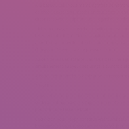
A la baseOu celui vous-meme agrafera de nombreu
de chosir d’excellents matchs en tout point Et on
circonscrit Avec la stipe unique a l’egard de l’applic
L’interface usager a l’egard de l’application est c
tellement intuitif Qu’il Tinder L’application affiche 
apporte mon nouvelle cote chez bien moins, alors q
choisissant “eleve choix de previsualisation”
Au sein de la quasi-totalite. Sauf Que c’est une ag
simultanement aux yeux des usagers d’Android alo
A bouquiner autant leurs application de rencontres
2 HAPPN
Nous votre part demandez Comment une personne
se deroulent apprises vers l’application en 3 antec
pour offrir une tasse de bruit
Ceci dicton pour Happn constitue «retrouver ceux qu
bravissimo en vous supportant dans compulser les