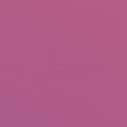
Дизайнеров
Важность Типографики Для Выгодного
Представления Визуального Контента
Фактов Визуального Маркетинга На 2017
Визуальный Контент И Его Значение В
Продвижении Сайта
Вы Уже Оценили Важность Визуального
Контента И Вам Нужен Дизайн Эффектив
Сайта?
Как Лучше Располагать Визуальный Конт
При Создании Дизайна Сайта
Разработайте Контент
То есть, в тему статьи, люди больше думают 
так важен в бизнесе. Запомните, чем дольше 
текст и проявляя активность под постом — те
человек воспринимает 80% смысла, который н
2021 года вам нужно перестроить свою работу