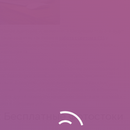
ктивная аудитория, и, возможно, в следующем году они будут
таким соцсетям как Pinterest
работа с цветом в CSS
и
щем будет только расти. Если вы хотите попасть в блок со
аждого пункта.
ными под копирку. В то же время Instagram позволяет
о делает контент бизнес-аккаунта более разнообразным и
в SearchEngine Journal, это простое действие может
льше. В подписях, как и во внутренних ссылках стоит
только целевые, но и связанные с ними), но их включение
зуйте другой размер или начертание шрифта для подписей к
дают и поисковые роботы.
: Бесплатные Фотостоки