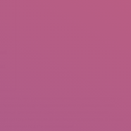
ный
ент
о контенте, чем о каналах коммуникации, именно поэтому он
пользователи будут задерживаться на публикации, читая
м лучше для бизнеса. Одно из исследований показало –
есет фотография после 36 миллисекунд просмотра. В начале
 с контентом под эти рекомендации.