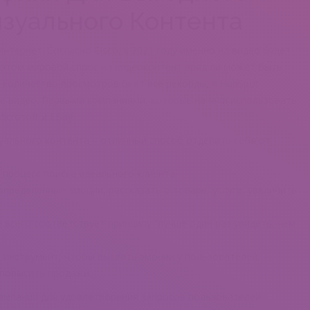
зуального Контента
тернет. Согласно Cisco, к 2021 году именно на видео будет
 этом мировой спрос на видеоконтент вряд ли может быть
 количество просмотров бьет все рекорды, в HubSpot
е видео. Первыми компаниями, которые начали использовать
crosoft и EBay.
уального контента – отличный способ отделить себя от
н процесс поиска идеального клиента.
пределенные эмоции, рассказать о товаре, услуге, увеличить
 всего соответствует принципу “лучше один раз увидеть, чем
инструмент, чтобы вызвать эмоции у пользователей,
 повысить продажи.
кампании для удовлетворения запросов пользователей.