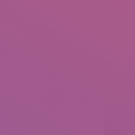
Исследования в области восприятия материал
приковано к тем линиям, которые образуют не
информацию лучше располагать как раз по эти
уловит в первую очередь, где бы они ни распо
“говорящий” визуальный контент. Более того,
процесс обучения в целом. Некоторые особенн
аналитикой, их применение может стать выигр
1.Мультисенсорная коммуникация – Визуальны
создавать мультисенсорные эффекты. Это пом
поощряет ее к взаимодействию с вашим бренд
информация, включающая звуки и действия, ра
позволяет вам представлять информацию более
привлекательной для вашей аудитории. Блоки
гармоничное целое. Задача всех элементов ве