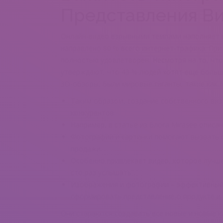
Представления Ви
Онлайн-видео взрывными темпами наполняет ин
направлено 80 % всего интернет-трафика. При
полностью удовлетворен. Несмотря на то, что
утверждают, что 43 % людей хотят еще больш
3D-обзоры, были мировые гиганты, такие как Mi
Таким образом, создание собственного виз
конкурентов.
Например, в статье из блога Mirasee описа
Фотографии и картинки помогают вызвать о
продажи.
Особенно привлекает видео, которое лучше
сто раз услышать”.
Изображения и фотографии – эффективный 
сформировать представление о продукте и
Они стараются создавать все новые и новые 