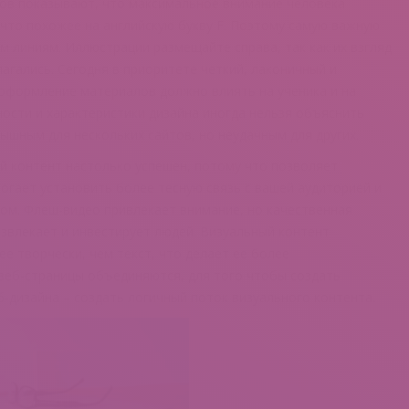
ов показывают, что максимальное внимание человека
что похожее на английскую букву F. Поэтому самую важную
м линиям. Иллюстрации размещайте справа, так как их взгляд
лагались. Сегодня в приоритете четкий, лаконичный и
 оформление материалов должно влиять на ученика и на
ости и характеристики дизайна иногда нельзя объяснить
ышным для нескольких сайтов, но неудачным для других.
й контент настолько успешен, потому что позволяет
огает установить более тесную связь с вашей аудиторией и
ом. Флеш-видео привлекает внимание, но качественная
звлекает и инвестирует людей. Визуальный контент
 творчески, чем текст, что делает ее более
 веб-страницы объединяются, для того чтобы создать
б-дизайна – создать логичный поток визуального контента.