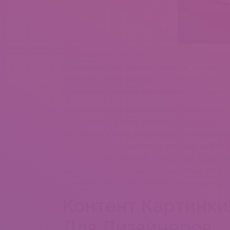
Поисковик хочет видеть, что у вашего сайта а
обращать на это больше внимания. Благодаря 
Instagram, объем визуального контента в буду
списком, используйте заголовки H2 и H3 для к
Здесь повторяется история с постами, сделан
использовать разные размеры фотографий, чт
цепляющим взгляд. По информации специалисто
задержать пользователя на странице на 20% до
использовать ключевые слова (здесь можно не 
должно быть логичным и релевантным. Исполь
картинкам. Большое значение заголовкам при
Контент Картинки
Для Дизайнеров