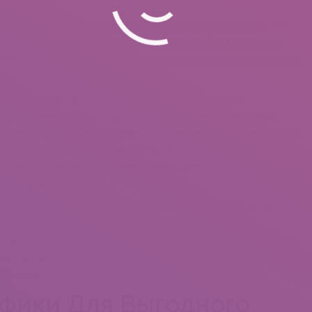
нтент будет наиболее полезен при продвижении бренда. Она
ление вниманием посетителей на вашем сайте. Веб-студия
изуальный контент для управления вниманием пользователей
х приобретает всё большую актуальность. Но, как
 пор полагают, что создать аккаунты и время от времени
вально первое правило ведения аккаунтов в социальных сетях
berries, Ozon или другой маркетплейс, для создания фото и
мерческой съемки. Полученные снимки необходимо
 загрузке на сайт.
оторая поможет с порядком на странице и также поможет
ваются и размещаются варианты дизайнерских сеток
ипов оформления постов из приведенной выше классификации.
орядке, в линию или по диагонали. Графическое оформление
 изображений.
фики Для Выгодного