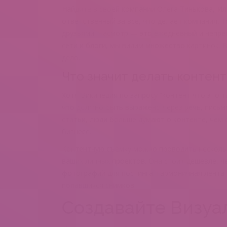
Найдите в своей компании Олега Тинькова, Ил
ответственный за всё, что делает компания. То
друзьями. Насмотр — это ежедневный и непре
сети и блоги, мы видим множество картинок. 
дело.
Что значит делать контент
Хотя Википедия по запросу “контент что это т
что должно быть выражено через речь, письмо
статьи, люди больше думают о контенте, чем 
бизнесе.
Контентную съёмку можно проводить несколько
ваших личных проектов. Она стоит дешевле, ч
фотографий для постинга, гармоничная лента
попавшихся снимков.
Создавайте Визуа