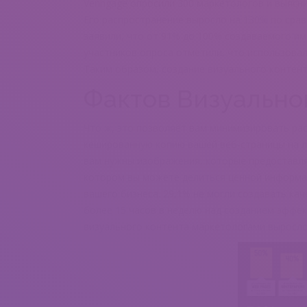
Venngage опросили 300 маркетологов и выясни
Его распространение выросло на 130% по сра
заявили, что от 91% до 100% создаваемого и
участников опроса отметили, что использовал
Таким образом, создание визуального контен
Фактов Визуально
Что ж, это позволяет вам минимизировать ра
кешированную копию вашей веб-страницы на л
вам нужны изображения, которые предоставля
котором вы можете делиться ценной информац
вашего бизнеса. 29,1% не могли создавать ка
более 15 часов в неделю над созданием эффек
визуального контента маркетологами выросло