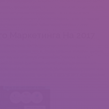
ли, что популярность визуального контента уверенно растет.
внению с прошлым годом. Почти половина респондентов (53%)
ми контента является визуальным. Также больше 90%
и визуальный контент в более половины своих публикаций.
та становится основой любых маркетинговых усилий.
го Маркетинга На 2017
сстояние между контентом и аудиторией, сохраняя
окальном сервере. Что ж, чтобы привлечь внимание зрителя,
ют ему или ей ценную информацию. Наличие блога, в
ией со своей аудиторией, может оказаться важным для
чественный визуальный контент. 11,4% заявили, что работали
тивного визуального контента. С 2015 по 2016 использование
 на 130%.