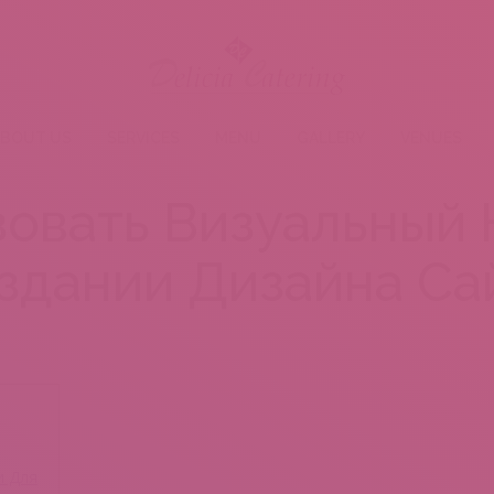
BOUT US
SERVICES
MENU
GALLERY
VENUES
зовать Визуальный 
здании Дизайна Са
и Для