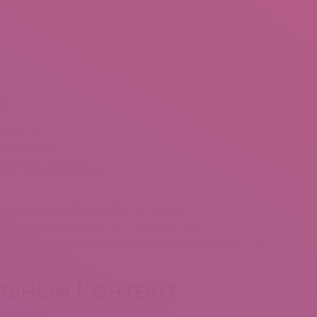
она Маска или хотя бы Павла Дурова. Им нужен кто-то
т, кого они будут ругать или хвалить в разговорах с
кращающийся процесс. Каждое утро, открывая социальные
Вычленять понравившееся и сохранять в папку — минутное
?
акое” говорит менее простыми словами: “Контент – это то,
 или любое из передающих элементов”. … То есть, в тему
о каналах коммуникации, именно поэтому он так важен в
 раз в год, ориентируясь на локации, сезоны и план запуска
ем профессиональные фотосессии. А её результат — запас
 и ваше спокойствие вместо судорожного подбора первых
льный Контент