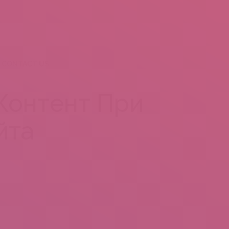
CONTACT US
Контент При
йта