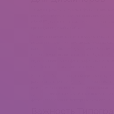
Также мы рассмотрим, какой фото и видео ко
непосредственно влияет на правильное управ
АВАНЗЕТ делится опытом, как использовать в
при создании дизайна сайта.
Активное ведение политики в социальных сетя
показывает практика, многие компании до сих
наполнять их “абы чем” достаточно. Ведь бук
гласит об уникальности контента. Будь то Wild
видео товаров нужен фотограф с опытом ком
обработать, и только после этого они готовы к
Не стоит забывать про дизайнерскую сетку, к
расставить акцент. Индивидуально разрабаты
размером 3х3 c использованием нескольких т
Дизайнерские сетки могут быть в шахматном п
фото, использование векторных рисунков или
Важность Типогра